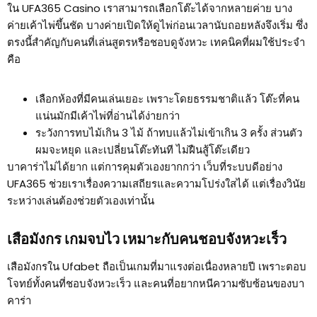
ใน UFA365 Casino เราสามารถเลือกโต๊ะได้จากหลายค่าย บาง
ค่ายเค้าไพ่ขึ้นชัด บางค่ายเปิดให้ดูไพ่ก่อนเวลานับถอยหลังจึงเริ่ม ซึ่ง
ตรงนี้สำคัญกับคนที่เล่นสูตรหรือชอบดูจังหวะ เทคนิคที่ผมใช้ประจำ
คือ
เลือกห้องที่มีคนเล่นเยอะ เพราะโดยธรรมชาติแล้ว โต๊ะที่คน
แน่นมักมีเค้าไพ่ที่อ่านได้ง่ายกว่า
ระวังการทบไม้เกิน 3 ไม้ ถ้าทบแล้วไม่เข้าเกิน 3 ครั้ง ส่วนตัว
ผมจะหยุด และเปลี่ยนโต๊ะทันที ไม่ฝืนสู้โต๊ะเดียว
บาคาร่าไม่ได้ยาก แต่การคุมตัวเองยากกว่า เว็บที่ระบบดีอย่าง
UFA365 ช่วยเราเรื่องความเสถียรและความโปร่งใสได้ แต่เรื่องวินัย
ระหว่างเล่นต้องช่วยตัวเองเท่านั้น
เสือมังกร เกมจบไว เหมาะกับคนชอบจังหวะเร็ว
เสือมังกรใน Ufabet ถือเป็นเกมที่มาแรงต่อเนื่องหลายปี เพราะตอบ
โจทย์ทั้งคนที่ชอบจังหวะเร็ว และคนที่อยากหนีความซับซ้อนของบา
คาร่า