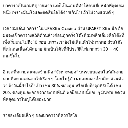
บาคาร่าเป็นเกมที่ดูง่ายมาก แต่ก็เป็นเกมที่ทำให้คนเสียหนักที่สุดเกม
หนึ่ง เพราะมันเร็วและตัดสินใจได้ง่ายเกินไป ถ้าไม่วางแผนดี ๆ
เวลาผมเล่นบาคาร่าใน UFA365 Casino ผ่าน UFABET 365 มือ ถือ
ผมจะเช็กตารางสถิติด้านล่างก่อนทุกครั้ง โต๊ะที่ผมหลีกเลี่ยงคือโต๊ะที่
เพิ่งเริ่มเกมไม่ถึง 10 รอบ เพราะเรายังไม่เห็นเค้าไพ่มากพอ ส่วนโต๊ะ
ที่เล่นต่อเนื่องได้สบาย มักเป็นโต๊ะที่มีประวัติไพ่มากกว่า 30 – 40
เกมขึ้นไป
อีกจุดที่หลายคนมองข้ามคือ “จังหวะหยุด” บนระบบออนไลน์มันง่าย
มากที่จะกดเล่นต่อไปเรื่อย ๆ โดยไม่รู้ตัว ผมเคยลองตั้งกติกาส่วนตัว
ว่า ถ้าวันนี้กำไรถึงเป้า เช่น 30% ของทุน หรือเสียถึงจุดที่รับได้ เช่น
20% ของทุน จะออกจากระบบทันที พอฝึกแบบนี้บ่อย ๆ มันช่วยลดวัน
ที่หลุดยาวใหญ่ได้เยอะมาก
รายละเอียดเล็ก ๆ ของบาคาร่าที่ควรใส่ใจ