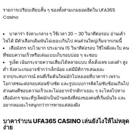
รายการเปรียบเทียบสั้น ๆ ของทั้งสามเกมยอดฮิตใน UFA365
Casino
บาคาร่า จังหวะกลาง ๆ ใช้เวลา 20 – 30 วินาทีต่อรอบ อ่านเค้า
ไพ่ได้ มีตัวเลือกเดิมพันไม่เยอะเกินไป คนส่วนใหญ่เริ่มจากเกมนี้
เสือมังกร จบไวมาก ประมาณ 15 วินาทีต่อรอบ ใช้ไพ่ฝั่งละใบ คน
ที่ชอบความเร็วหรือเล่นแบบเก็บรอบบ่อย ๆ จะชอบ
รูเล็ต เน้นกระจายความเสี่ยงได้หลายแบบ ทั้งเต็งเลข แดงดำ สูง
ต่ำ จังหวะเกมอาจช้ากว่าเล็กน้อย แต่มีมิติการเล่นเยอะ
จากประสบการณ์ คนที่เริ่มต้นใหม่มักไปลงเอยที่บาคาร่า เพราะ
โอกาสชนะต่อรอบค่อนข้างชัด และรูปแบบการคิดไม่ซับซ้อนเกินไป
ส่วนคนที่ชอบความเร็วและไม่อยากจำกติกาเยอะ ๆ จะไหลไปทาง
เสือมังกร ขณะที่รูเล็ตมักเป็นบ้านหลังที่สองของคนที่เริ่มมั่นใจ และ
อยากลองอะไรสนุกกว่าการทายแค่สองฝั่ง
บาคาร่าบน UFA365 CASINO เล่นยังไงให้ไม่หลุด
ง่าย