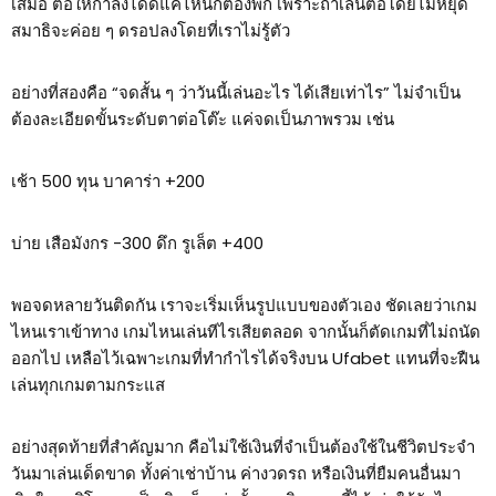
เสมอ ต่อให้กำลังได้ดีแค่ไหนก็ต้องพัก เพราะถ้าเล่นต่อโดยไม่หยุด
สมาธิจะค่อย ๆ ดรอปลงโดยที่เราไม่รู้ตัว
อย่างที่สองคือ “จดสั้น ๆ ว่าวันนี้เล่นอะไร ได้เสียเท่าไร” ไม่จำเป็น
ต้องละเอียดขั้นระดับตาต่อโต๊ะ แค่จดเป็นภาพรวม เช่น
เช้า 500 ทุน บาคาร่า +200
บ่าย เสือมังกร -300 ดึก รูเล็ต +400
พอจดหลายวันติดกัน เราจะเริ่มเห็นรูปแบบของตัวเอง ชัดเลยว่าเกม
ไหนเราเข้าทาง เกมไหนเล่นทีไรเสียตลอด จากนั้นก็ตัดเกมที่ไม่ถนัด
ออกไป เหลือไว้เฉพาะเกมที่ทำกำไรได้จริงบน Ufabet แทนที่จะฝืน
เล่นทุกเกมตามกระแส
อย่างสุดท้ายที่สำคัญมาก คือไม่ใช้เงินที่จำเป็นต้องใช้ในชีวิตประจำ
วันมาเล่นเด็ดขาด ทั้งค่าเช่าบ้าน ค่างวดรถ หรือเงินที่ยืมคนอื่นมา