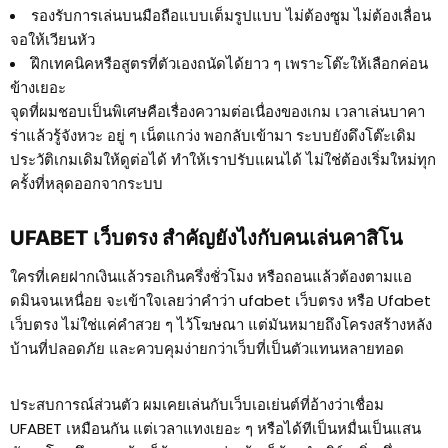
รองรับการเล่นบนมือถือแบบเต็มรูปแบบ ไม่ต้องซูม ไม่ต้องเลื่อน
จอให้เวียนหัว
ฝึกเทคนิคหรือสูตรที่ตัวเองถนัดได้ยาว ๆ เพราะโต๊ะให้เลือกค่อน
ข้างเยอะ
จุดที่ผมชอบเป็นพิเศษคือเรื่องความต่อเนื่องของเกม เวลาเล่นบาคา
ร่าแล้วรู้จังหวะ อยู่ ๆ เน็ตแกว่ง พอกลับเข้ามา ระบบยังดึงโต๊ะเดิม
ประวัติเกมเดิมให้ดูต่อได้ ทำให้เราปรับแผนได้ ไม่ใช่ต้องเริ่มใหม่ทุก
ครั้งที่หลุดออกจากระบบ
UFABET เว็บตรง สำคัญยังไงกับคนเล่นคาสิโน
ใครที่เคยฝากเงินแล้วรอเกินครึ่งชั่วโมง หรือถอนแล้วต้องตามแอ
ดมินจนเหนื่อย จะเข้าใจเลยว่าคำว่า ufabet เว็บตรง หรือ Ufabet
เว็บตรง ไม่ใช่แค่คำสวย ๆ ไว้โฆษณา แต่มันหมายถึงโครงสร้างหลัง
บ้านที่ปลอดภัย และควบคุมง่ายกว่าเว็บที่เป็นตัวแทนหลายทอด
ประสบการณ์ส่วนตัว ผมเคยเล่นกับเว็บเอเย่นต์ที่อ้างว่าเชื่อม
UFABET เหมือนกัน แต่เวลาแทงเยอะ ๆ หรือได้ทีเป็นหมื่นเป็นแสน