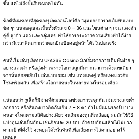
ขึ้น แต่ไม่ถึงขั้นรีบจนกดไม่ทัน
ข้อดีที่ผมชอบที่สุดของรูเล็ตออนไลน์คือ “มุมมองตารางเดิมพันแบบ
ชัด ๆ” บนจอคุณจะเห็นทั้งตัวเลข 0 – 36 และโซนต่าง ๆ เช่น แดงดำ
คู่คี่ สูงต่ำ แถว และกลุ่มเลข ทำให้การกระจายความเสี่ยงทำได้ง่าย
กว่า มีเวลาคิดมากกว่าตอนยืนเบียดอยู่หน้าโต๊ะในบ่อนจริง
คนที่เริ่มเล่นรูเล็ตบน UFA365 Casino มักเริ่มจากการเดิมพันง่าย ๆ
อย่างแดงดำ หรือสูงต่ำ เพราะโอกาสถูกมีมากกว่าการเต็งเลขเดี่ยว
จากนั้นค่อยขยับไปเล่นแบบผสม เช่น แทงแดงคู่ หรือแทงแถวกับ
โซนพร้อมกัน เพื่อสร้างโอกาสชนะในหลายทางในรอบเดียว
แน่นอนว่า รูเล็ตก็มีช่วงที่ตัวเลขบางช่วงมากระจุกกัน เช่นช่วงเลขต่ำ
ออกยาว หรือสีแดงยาวติดกันเกิน 7 – 8 ตา ถ้าไม่มีแผนรองรับ บาง
คนอาจไหลตามสถิติอย่างเดียว จนลืมมองทุนที่เหลืออยู่ ผมมักใช้วิธี
แบ่งทุนเล่นเป็นก้อน เช่นก้อนละ 20 รอบ ถ้าครบก้อนแล้วยังไม่บวก
ตามเป้าที่ตั้งไว้ จะหยุดโต๊ะนั้นทันทีเพื่อเลี่ยงการไล่ตามอย่างไร้
เหตุผล