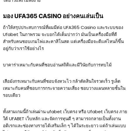
ได้ยาวและไม่พังง่าย
มอง UFA365 CASINO อย่างคนเล่นเป็น
ถ้าให้สรุปประสบการณ์ที่ผมมีต่อ UFA365 Casino และระบบของ
Ufabet ในภาพรวม จะบอกได้เต็มปากว่า มันเป็นเครื่องมือที่ดี
สำหรับคนชอบเกมไพ่และคาสิโนสด แต่เครื่องมือจะดีแค่ไหนก็ขึ้น
อยู่กับว่าเราใช้อย่างไร
บาคาร่าเหมาะกับคนที่ชอบอ่านสถิติและมีวินัยกับการทบไม้
เสือมังกรเหมาะกับคนที่ชอบจังหวะไว กล้าตัดสินใจรวดเร็ว รูเล็ต
เหมาะกับคนที่ชอบการกระจายความเสี่ยง ชอบวางแผนหลายชั้นใน
รอบเดียว
ทั้งสามเกมนี้ถ้าเล่นผ่าน ufabet เว็บตรง หรือ Ufabet เว็บตรง ภาย
ใต้ UFABET เว็บหลัก และจัดการทุนดี ๆ สามารถกลายเป็นทั้งงาน
อดิเรกและช่องทางรายได้เสริมเล็ก ๆ ได้ในระยะยาว แต่ถ้าเล่นแบบ