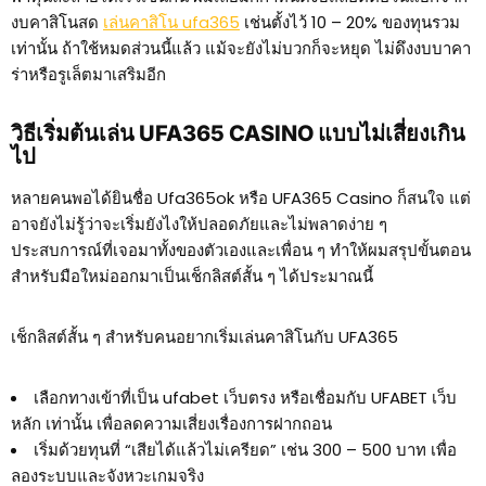
งบคาสิโนสด
เล่นคาสิโน ufa365
เช่นตั้งไว้ 10 – 20% ของทุนรวม
เท่านั้น ถ้าใช้หมดส่วนนี้แล้ว แม้จะยังไม่บวกก็จะหยุด ไม่ดึงงบบาคา
ร่าหรือรูเล็ตมาเสริมอีก
วิธีเริ่มต้นเล่น UFA365 CASINO แบบไม่เสี่ยงเกิน
ไป
หลายคนพอได้ยินชื่อ Ufa365ok หรือ UFA365 Casino ก็สนใจ แต่
อาจยังไม่รู้ว่าจะเริ่มยังไงให้ปลอดภัยและไม่พลาดง่าย ๆ
ประสบการณ์ที่เจอมาทั้งของตัวเองและเพื่อน ๆ ทำให้ผมสรุปขั้นตอน
สำหรับมือใหม่ออกมาเป็นเช็กลิสต์สั้น ๆ ได้ประมาณนี้
เช็กลิสต์สั้น ๆ สำหรับคนอยากเริ่มเล่นคาสิโนกับ UFA365
เลือกทางเข้าที่เป็น ufabet เว็บตรง หรือเชื่อมกับ UFABET เว็บ
หลัก เท่านั้น เพื่อลดความเสี่ยงเรื่องการฝากถอน
เริ่มด้วยทุนที่ “เสียได้แล้วไม่เครียด” เช่น 300 – 500 บาท เพื่อ
ลองระบบและจังหวะเกมจริง