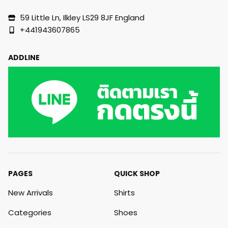
59 Little Ln, Ilkley LS29 8JF England
+441943607865
ADDLINE
PAGES
QUICK SHOP
New Arrivals
Shirts
Categories
Shoes