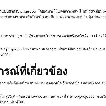
ออกแบบสำหรับ projector โดยเฉพาะให้แสงสว่างทันที ไม่หน่วงเหมือน 
รจัดวางชิปตรงระนาบเส้นใยฮาโลเจนเดิม แสงออกมาคมและไม่ฟุ้ง ข้อควรร
กับ led ราคาสูงมาก จึงเหมาะกับโครงการเฉพาะหรือรถโชว์มากกว่ารถใ
นำ projector LED รุ่นที่ผ่านมาตรฐาน มีผลทดสอบลำแสงจริง และรับปร
ผมไว้ใจ
ณ์ที่เกี่ยวข้อง
ามจริงต้องดูทั้งระบบตั้งแต่แหล่งจ่ายไฟถึงซีลกันน้ำ อุปกรณ์หลักมีดังน
ละไฟสูงในตัว กับแบบ low beam เฉพาะไฟต่ำ ชุด bi-projector ช่วยให้ร
้ว ตามพื้นที่โคม