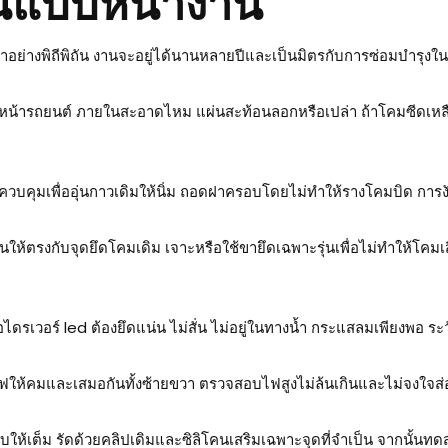
นแบบหน้างาน
กทำอย่างพิถีพิถัน งานจะอยู่ได้นานหลายปีและเป็นมิตรกับการซ่อมบำรุง
ารถยนต์ ภายในสะอาดไหม แผ่นสะท้อนลอกหรือเปล่า ถ้าโคมซีดเหลือ
คุมเพื่ออุ่นกาวเดิมให้นิ่ม ถอดฝาครอบโดยไม่ทำให้รางโคมบิด การงั
ให้ตรงกับจุดยึดโคมเดิม เจาะหรือใช้ขายึดเฉพาะรุ่นเพื่อไม่ทำให้โคม
อไดรเวอร์ led ต้องยึดแน่น ไม่สั่น ไม่อยู่ในทางน้ำ กระแสลมเพียงพอ 
้คมและเสมอกันทั้งซ้ายขวา ตรวจสอบไฟสูงไม่ล้นเกินและไม่จงใจส่อง
ให้เต็ม รัดด้วยคลิปเดิมและซิลิโคนเสริมเฉพาะจุดที่จำเป็น จากนั้น