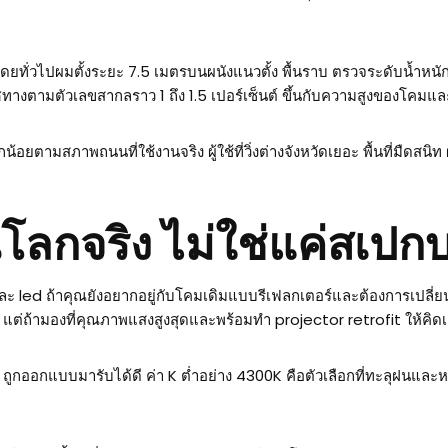
ง โดยทั่วไปผมตั้งระยะ 7.5 เมตรบนผนังแนวตั้ง พื้นราบ ตรวจระดับน้ำห
ิศทางตามตัวเลขสากลราว 1 ถึง 1.5 เปอร์เซ็นต์ ขึ้นกับความสูงของโคม
อยตามสภาพถนนที่ใช้งานจริง ผู้ใช้ที่วิ่งต่างจังหวัดเยอะ พื้นที่มืดสนิท
โลกจริง ไม่ใช่แค่สเปก
ละ led ถ้าคุณยังอยากอยู่กับโคมเดิมแบบรีเฟลกเตอร์และต้องการเปล
้ง แต่ถ้ามองที่คุณภาพแสงสูงสุดและพร้อมทำ projector retrofit ให้ค
ออกแบบมารับได้ดี ค่า K ต่ำอย่าง 4300K คือตัวเลือกที่ทะลุฝนและหมอกไ