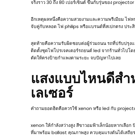
จริงราว 30 ถึง 80 เปอร์เซ็นต์ ขึ้นกับรุ่นของ proje
อีกเหตุผลหนึ่งคือความสวยงามและความพรีเมียม ไฟหน้า
จับคู่กับหลอด ไฟ philips หรือแบรนด์ที่สเปกตรง ปร
สุดท้ายคือความรับผิดชอบต่อผู้ร่วมถนน รถที่ปรับปร
ติดตั้งชุดไฟโปรเจคเตอร์รถยนต์ led จากร้านทั่วไปโดย
ตัดให้ตรงป้ายกำแพงตามระยะ จบปัญหาไปเลย
แสงแบบไหนดีสำ
เลเซอร์
คำถามยอดฮิตคือควรใช้ xenon หรือ led กับ project
xenon ให้กำลังสว่างสูง สีขาวอมฟ้าเล็กน้อยหากเลือ
ที่มาพร้อม ballast คุณภาพสูง ควบคุมแรงดันได้เสถียร แ