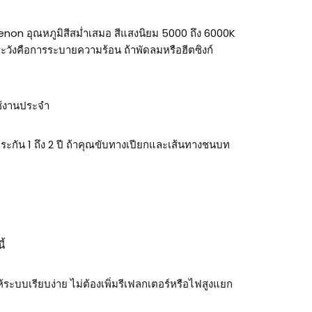
xenon อุณหภูมิสีสม่ำเสมอ สีแสงนิยม 5000 ถึง 6000K
ะวังคือการระบายความร้อน ถ้าพัดลมหรือฮีตซิงก์
ช้งานประจำ
ะกัน 1 ถึง 2 ปี ถ้าคุณขับทางเปียกและเส้นทางชนบท
ี้
ะบบเรียบง่าย ไม่ต้องเพิ่มรีเฟลกเตอร์หรือไฟสูงแยก