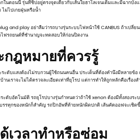
ในตอนนี้ รุ่นที่ชิปอยู่ตรงจุดเดียวกับเส้นใยฮาโลเจนเดิมและมีฉากบัง
 ไม่ไปเกยฝุ่นหรือน้ำ
ug and play อย่าลืมว่ารถบางรุ่นระบบไฟหน้าใช้ CANBUS ถ้าเปลี่ยน
ลอดไฟรถยนต์ที่ชำนาญจะทดสอบให้ก่อนปิดงาน
ฎหมายที่ควรรู้
ละระดับแสงต้องไม่รบกวนผู้ใช้ถนนคนอื่น ประเด็นที่ต้องคำนึงมีหลายข้
้บ้านเราจะไม่ได้ตรวจละเอียดเท่าที่ยุโรป แต่การทำให้ถูกหลักคือเรื่อง
บระดับอัตโนมัติ รถยุโรปบางรุ่นกำหนดว่าถ้าใช้ xenon ต้องมีทั้งสองร
รรทุกของหนักก็สำคัญ รถปิกอัพที่ท้ายหนักผิดปกติ เส้นคัตออฟจะเชิดขึ้
ด้เวลาทำหรือซ่อม