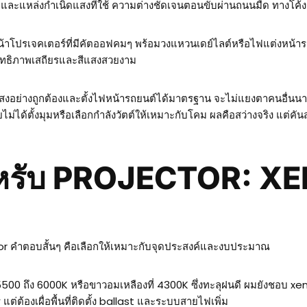
ctor และแหล่งกำเนิดแสงที่ใช้ ความต่างชัดเจนตอนขับผ่านถนนมืด ทางโค
โปรเจคเตอร์ที่มีคัตออฟคมๆ พร้อมวงแหวนเดย์ไลต์หรือไฟแต่งหน้ารถยนต
ะสิทธิภาพเสถียรและสีแสงสวยงาม
ุงแสงอย่างถูกต้องและตั้งไฟหน้ารถยนต์ได้มาตรฐาน จะไม่แยงตาคนอื่น
ไม่ได้ตั้งมุมหรือเลือกกำลังวัตต์ให้เหมาะกับโคม ผลคือสว่างจริง แต่ค
หรับ PROJECTOR: XEN
or คำตอบสั้นๆ คือเลือกให้เหมาะกับจุดประสงค์และงบประมาณ
ก 5500 ถึง 6000K หรือขาวอมเหลืองที่ 4300K ซึ่งทะลุฝนดี ผมยังชอบ 
ต่ต้องเผื่อพื้นที่ติดตั้ง ballast และระบบสายไฟเพิ่ม