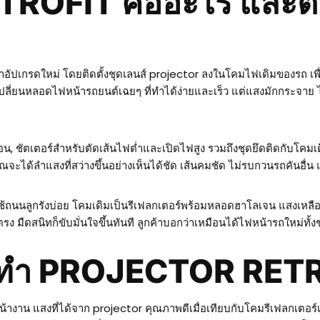
OFIT คืออะไร และต่า
ัปเกรดใหม่ โดยติดตั้งชุดเลนส์ projector ลงในโคมไฟเดิมของรถ เพื่
รเปลี่ยนหลอดไฟหน้ารถยนต์เฉยๆ ที่ทำได้ง่ายและเร็ว แต่แสงมักกระจาย
อน, ชัตเตอร์สำหรับตัดเส้นไฟต่ำและเปิดไฟสูง รวมถึงชุดยึดติดกับโคมเด
ุณจะได้ลำแสงที่สว่างขึ้นอย่างเห็นได้ชัด เส้นคมชัด ไม่รบกวนรถคันอ
ช้ถนนลูกรังบ่อย โคมเดิมเป็นรีเฟลกเตอร์พร้อมหลอดฮาโลเจน แสงเหลืองๆ
ง มืดสนิทก็ขับมั่นใจขึ้นทันที ลูกค้าบอกว่าเหมือนได้ไฟหน้ารถใหม่ทั้ง
มาทำ PROJECTOR RET
กหน้างาน แสงที่ได้จาก projector คุณภาพดีเมื่อเทียบกับโคมรีเฟลกเ