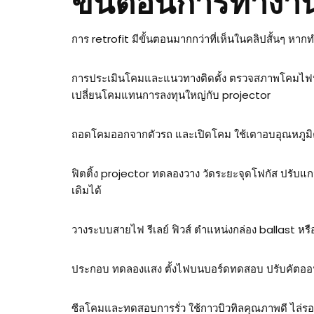
ขั้นตอนการทำงา
การ retrofit มีขั้นตอนมากกว่าที่เห็นในคลิปสั้นๆ หา
การประเมินโคมและแนวทางติดตั้ง ตรวจสภาพโคมไฟหน้
เปลี่ยนโคมแทนการลงทุนใหญ่กับ projector
ถอดโคมออกจากตัวรถ และเปิดโคม ใช้เตาอบอุณหภูมิควบ
ฟิตติ้ง projector ทดลองวาง วัดระยะจุดโฟกัส ปรับแกน
เดิมได้
วางระบบสายไฟ รีเลย์ ฟิวส์ ตำแหน่งกล่อง ballast หรื
ประกอบ ทดลองแสง ตั้งไฟบนบอร์ดทดสอบ ปรับคัตออฟให
ซีลโคมและทดสอบการรั่ว ใช้กาวบิวทิลคุณภาพดี ไล่รอบ