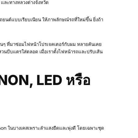
้ง และทางหลวงต่างจังหวัด
์แบบเรียบเนียน ให้ภาพลักษณ์รถที่ใหม่ขึ้น ยิ่งถ้า
นานๆ ที่มาซ่อมไฟหน้าโปรเจคเตอร์กับผม หลายคันเคย
ันสวนบีบแตรใส่ตลอด เมื่อเราตั้งไฟหน้ารถและปรับเส้น
ON, LED หรือ
xenon ในบางเคสเพราะลำแสงยืดและพุ่งดี โดยเฉพาะชุด