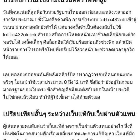
ประสบการณ์ใช้งานในวันที่ทราฟฟิกสูง
วันที่คนแน่นที่สุดคือวันหวยรัฐบาลไทยออก ก่อนและหลังเวลาออก
รางวัลประมาณ 1 ชั่วโมงคือช่วงพีก การเข้าระบบ lotto432ok เข้าสู่
ระบบ ผ่านทางหลักยังทำได้ แต่บางครั้งจำเป็นต้องสลับไปใช้
lotto432ok link สำรอง สปีดการโหลดหน้าแทงช้าลงเล็กน้อยแต่ยัง
พอรับได้ เคล็ดเล็กๆ คือล็อกอินให้เรียบร้อยก่อนถึงช่วงพีก แล้วเปิด
หน้ารายการโปรดหรือโพยที่เตรียมไว้ล่วงหน้า จะช่วยลดเวลาจุกจิก
ได้เยอะ
เคยทดลองกดถอนทันทีหลังเคลียร์บิล ปรากฏว่ารอบที่คนถอนเยอะ
จริงๆ โอนเข้าใช้เวลาประมาณ 8 ถึง 12 นาที ซึ่งถือว่ายังอยู่ในกรอบ
มาตรฐานของเว็บตรง ข้อสำคัญคือมีสเตตัสอัปเดตในหน้าประวัติ
ไม่ใช่กดแล้วเงียบ ทำให้ผู้ใช้เช็กงานได้ด้วยตัวเอง
เปรียบเทียบสั้นๆ ระหว่างเว็บแท้กับเว็บผ่านตัวแทน
ผู้เล่นหลายคนสับสนว่าเว็บแท้ต่างจากเว็บผ่านตัวแทนอย่างไร สิ่งที่
เห็นชัดในภาคสนามคือเรื่องเสถียรภาพและการแก้ปัญหา เว็บแท้มัก