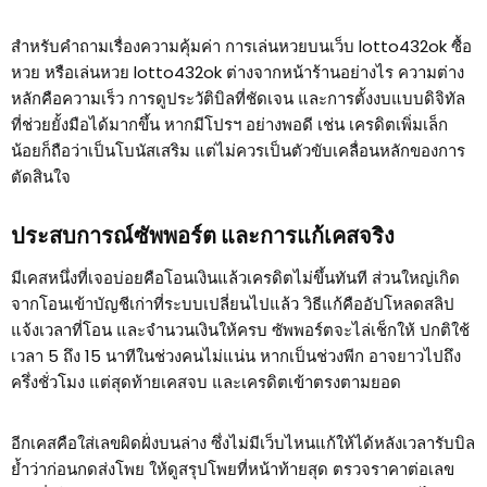
สำหรับคำถามเรื่องความคุ้มค่า การเล่นหวยบนเว็บ lotto432ok ซื้อ
หวย หรือเล่นหวย lotto432ok ต่างจากหน้าร้านอย่างไร ความต่าง
หลักคือความเร็ว การดูประวัติบิลที่ชัดเจน และการตั้งงบแบบดิจิทัล
ที่ช่วยยั้งมือได้มากขึ้น หากมีโปรฯ อย่างพอดี เช่น เครดิตเพิ่มเล็ก
น้อยก็ถือว่าเป็นโบนัสเสริม แต่ไม่ควรเป็นตัวขับเคลื่อนหลักของการ
ตัดสินใจ
ประสบการณ์ซัพพอร์ต และการแก้เคสจริง
มีเคสหนึ่งที่เจอบ่อยคือโอนเงินแล้วเครดิตไม่ขึ้นทันที ส่วนใหญ่เกิด
จากโอนเข้าบัญชีเก่าที่ระบบเปลี่ยนไปแล้ว วิธีแก้คืออัปโหลดสลิป
แจ้งเวลาที่โอน และจำนวนเงินให้ครบ ซัพพอร์ตจะไล่เช็กให้ ปกติใช้
เวลา 5 ถึง 15 นาทีในช่วงคนไม่แน่น หากเป็นช่วงพีก อาจยาวไปถึง
ครึ่งชั่วโมง แต่สุดท้ายเคสจบ และเครดิตเข้าตรงตามยอด
อีกเคสคือใส่เลขผิดฝั่งบนล่าง ซึ่งไม่มีเว็บไหนแก้ให้ได้หลังเวลารับบิล
ย้ำว่าก่อนกดส่งโพย ให้ดูสรุปโพยที่หน้าท้ายสุด ตรวจราคาต่อเลข