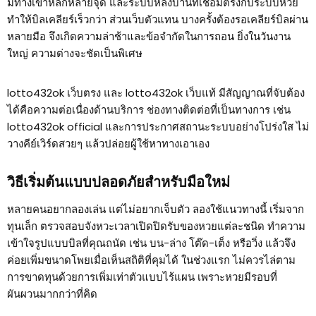
มีทางเข้าหลักหลายจุด และระบบหลังบ้านที่เชื่อมตรงกับระบบหวย
ทำให้บิลเคลียร์เร็วกว่า ส่วนเว็บตัวแทน บางครั้งต้องรอเคลียร์บิลผ่าน
หลายมือ จึงเกิดความล่าช้าและข้อจำกัดในการถอน ยิ่งในวันงาน
ใหญ่ ความต่างจะชัดเป็นพิเศษ
lotto432ok เว็บตรง และ lotto432ok เว็บแท้ มีสัญญาณที่จับต้อง
ได้คือความต่อเนื่องด้านบริการ ช่องทางติดต่อที่เป็นทางการ เช่น
lotto432ok official และการประกาศสถานะระบบอย่างโปร่งใส ไม่
วางคีย์เวิร์ดสวยๆ แล้วปล่อยผู้ใช้หาทางเอาเอง
วิธีเริ่มต้นแบบปลอดภัยสำหรับมือใหม่
หลายคนอยากลองเล่น แต่ไม่อยากเจ็บตัว ลองใช้แนวทางนี้ เริ่มจาก
ทุนเล็ก ตรวจสอบจังหวะเวลาเปิดปิดรับของหวยแต่ละชนิด ทำความ
เข้าใจรูปแบบบิลที่คุณถนัด เช่น บน-ล่าง โต๊ด-เต็ง หรือวิ่ง แล้วจึง
ค่อยเพิ่มขนาดโพยเมื่อเห็นสถิติที่คุมได้ ในช่วงแรก ไม่ควรไล่ตาม
การขาดทุนด้วยการเพิ่มเท่าตัวแบบไร้แผน เพราะหวยมีรอบที่
ผันผวนมากกว่าที่คิด