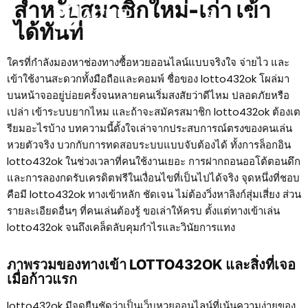
สำหรับสมาชิกใหม่-เก่า เข้า
ได้ทันที
ใครที่กำลังมองหาช่องทางซื้อหวยออนไลน์แบบจริงใจ จ่ายไว และ
เข้าใช้งานสะดวกทั้งมือถือและคอมพ์ ชื่อของ lotto432ok โผล่มา
บนหน้าจออยู่บ่อยครั้งจนหลายคนเริ่มสงสัยว่าดีไหม ปลอดภัยหรือ
เปล่า เข้าระบบยากไหม และถ้าจะสมัครสมาชิก lotto432ok ต้องเต
รียมอะไรบ้าง บทความนี้ตั้งใจเล่าจากประสบการณ์ตรงของคนเล่น
หวยตัวจริง บวกกับการทดสอบระบบแบบจับต้องได้ ทั้งการล็อกอิน
lotto432ok ในช่วงเวลาที่คนใช้งานเยอะ การฝากถอนออโต้ตอนดึก
และการลองกดรับเครดิตฟรีในเงื่อนไขที่เป็นไปได้จริง จุดหนึ่งที่ชอบ
คือมี lotto432ok ทางเข้าหลัก ชัดเจน ไม่ต้องวิ่งหาลิงก์สุ่มเสี่ยง ส่วน
รายละเอียดอื่นๆ ที่คนเล่นต้องรู้ ขอเล่าให้ครบ ตั้งแต่ทางเข้าเล่น
lotto432ok จนถึงเคล็ดลับคุมกำไรและวินัยการแทง
ภาพรวมของทางเข้า LOTTO432OK และสิ่งที่เจอ
เมื่อก้าวแรก
lotto432ok มีจุดยืนชัดว่าเป็นเว็บหวยออนไลน์ที่เน้นความง่ายของ