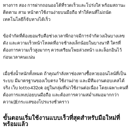
ทางการ สอง การฝากถอนออโต้ที่รวดเร็วและโปร่งใส พร้อมสถานะ
ติดตาม สาม หน้าตาใช้งานง่ายบนมือถือ ทำให้คนที่ไม่ถนัด
เทคโนโลยีก็จับทางได้เร็ว
ข้อจำกัดที่ต้องยอมรับคือช่วงเวลาพีกอาจมีการจำกัดวงเงินบางเลข
ดัง และความเร็วหน้าโหลดที่อาจช้าลงเล็กน้อยในบางนาที ใครที่
ต้องการความเร็วสูงมากๆ ควรเตรียมโพยล่วงหน้า และล็อกอินไว้
ก่อนเวลาคนแน่น
เมื่อชั่งน้ำหนักทั้งหมด ถ้าคุณกำลังหาช่องทางซื้อหวยออนไลน์ที่เป็น
ระบบ มีมาตรฐานของเว็บตรง ใช้งานง่าย และมีทีมงานตอบเคสได้
จริง เว็บ lotto432ok อยู่ในกลุ่มที่น่าใช้งานต่อเนื่อง โดยเฉพาะคนที่
ต้องการแทงบ่อยบนมือถือ และต้องการความสม่ำเสมอมากกว่า
ความ派กระแสของโปรแรงชั่วคราว
ขั้นตอนเริ่มใช้งานแบบเร็วที่สุดสำหรับมือใหม่ที่
พร้อมแล้ว