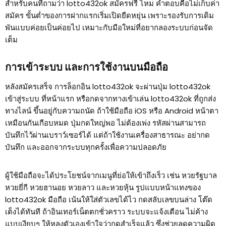
สำหรับคนที่ถามว่า lotto432ok สมัครฟรี ไหม คำตอบคือไม่เก็บค่า
สมัคร ขั้นต่ำของการฝากแรกเริ่มเปิดยืดหยุ่น เพราะรองรับการเดิม
พันแบบค่อยเป็นค่อยไป เหมาะกับมือใหม่ที่อยากลองระบบก่อนจัด
เต็ม
การเข้าระบบ และการใช้งานบนมือถือ
หลังสมัครเสร็จ การล็อกอิน lotto432ok จะผ่านปุ่ม lotto432ok
เข้าสู่ระบบ ที่หน้าแรก หรือกดจากทางเข้าเล่น lotto432ok ที่ถูกส่ง
ทางไลน์ ขึ้นอยู่กับความถนัด ถ้าใช้มือถือ iOS หรือ Android หน้าตา
เหมือนกันเกือบหมด ปุ่มกดใหญ่พอ ไม่ต้องเพ่ง รหัสผ่านสามารถ
บันทึกไว้ผ่านเบราว์เซอร์ได้ แต่ถ้าใช้งานเครื่องสาธารณะ อย่ากด
บันทึก และออกจากระบบทุกครั้งเพื่อความปลอดภัย
ผู้ใช้มือถือจะได้ประโยชน์จากเมนูที่ย่อให้เข้าถึงเร็ว เช่น หวยรัฐบาล
หวยยี่กี หวยฮานอย หวยลาว และหวยหุ้น รูปแบบหน้าแทงของ
lotto432ok มือถือ เน้นให้ใส่ตัวเลขได้ไว กดสลับเลขบนล่าง โต๊ด
เต็งได้ทันที ถ้าอินเทอร์เน็ตตกชั่วคราว ระบบจะแจ้งเตือน ไม่ค้าง
แบบเงียบๆ ให้หลงตัวเองเข้าใจว่ากดสำเร็จแล้ว ซึ่งช่วยลดความผิด