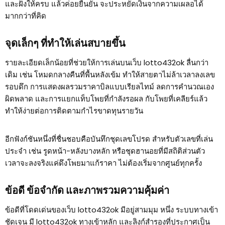
และฝั่งให้ครบ แล้วค่อยยืนยัน จะประหยัดเงินจากความเผลอได้
มากกว่าที่คิด
จุดเล็กๆ ที่ทำให้เล่นสบายขึ้น
รายละเอียดเล็กน้อยที่ช่วยให้การเล่นบนเว็บ lotto432ok ลื่นกว่า
เดิม เช่น โหมดกลางคืนที่พื้นหลังเข้ม ทำให้สายตาไม่ล้าเวลาลงเลข
รอบดึก การแสดงผลรวมราคาบิลแบบเรียลไทม์ ลดการคำนวณเอง
ผิดพลาด และการแยกแท็บโพยที่กำลังรอผล กับโพยที่เคลียร์แล้ว
ทำให้ง่ายต่อการติดตามกำไรขาดทุนรายวัน
อีกฟังก์ชันหนึ่งที่ชื่นชอบคือบันทึกชุดเลขโปรด สำหรับตัวเลขที่เล่น
ประจำ เช่น รูดหน้า-หลังบางหลัก หรือชุดฮานอยที่มีสถิติส่วนตัว
เวลาจะลงจริงแค่ดึงโพยมาแก้ราคา ไม่ต้องเริ่มจากศูนย์ทุกครั้ง
ข้อดี ข้อจำกัด และภาพรวมความคุ้มค่า
ข้อดีที่โดดเด่นของเว็บ lotto432ok มีอยู่สามมุม หนึ่ง ระบบทางเข้า
ชัดเจน มี lotto432ok ทางเข้าหลัก และลิงก์สำรองที่ประกาศเป็น