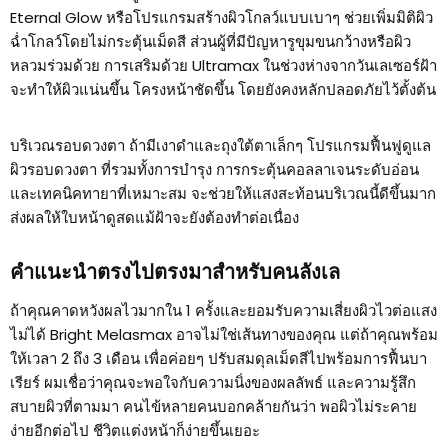
Eternal Glow หรือโปรแกรมสร้างผิวโกลว์แบบเบาๆ ช่วยเพิ่มมิติผิว
ฉ่ำโกลว์โดยไม่กระตุ้นเม็ดสี ส่วนผู้ที่มีปัญหารูขุมขนกว้างหรือผิว
หลวมร่วมด้วย การเสริมด้วย Ultramax ในช่วงห่างจากวันเลเซอร์ฝ้า
จะทำให้ผิวแน่นขึ้น โครงหน้าชัดขึ้น โดยยังคงหลักปลอดภัยไว้ตั้งต้น
บริเวณรอบดวงตา ถ้ามีเงาดำและถุงใต้ตาเล็กๆ โปรแกรมฟื้นฟูดูแล
ผิวรอบดวงตา ที่รวมทั้งการบำรุง การกระตุ้นคอลลาเจนระดับอ่อน
และเทคนิคทายาที่เหมาะสม จะช่วยให้แสงสะท้อนบริเวณนี้ดีขึ้นมาก
ส่งผลให้ใบหน้าดูสดแม้ฝ้าจะยังต้องทำต่อเนื่อง
คำแนะนำตรงไปตรงมาสำหรับคนลังเล
ถ้าคุณคาดหวังผลไวมากใน 1 ครั้งและยอมรับความเสี่ยงผิวไวต่อแสง
ไม่ได้ Bright Melasmax อาจไม่ใช่เส้นทางของคุณ แต่ถ้าคุณพร้อม
ให้เวลา 2 ถึง 3 เดือน เพื่อค่อยๆ ปรับสมดุลเม็ดสีไปพร้อมการฟื้นบา
เรียร์ ผมเชื่อว่าคุณจะพอใจกับความนิ่งของผลลัพธ์ และความรู้สึก
สบายผิวที่ตามมา คนไข้หลายคนบอกคล้ายกันว่า พอผิวไม่ระคาย
ง่ายอีกต่อไป ชีวิตแต่งหน้าก็ง่ายขึ้นเยอะ