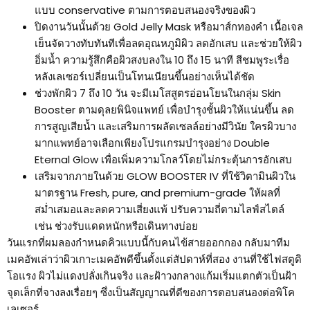
แบบ conservative ตามการตอบสนองจริงของผิว
ปิดงานวันนั้นด้วย Gold Jelly Mask หรือมาส์กทองคำ เนื้อเจล
เย็นจัดวางทับทันทีเพื่อลดอุณหภูมิผิว ลดอักเสบ และช่วยให้ผิว
อิ่มน้ำ ความรู้สึกคือผิวสงบลงใน 10 ถึง 15 นาที สีชมพูระเรื่อ
หลังเลเซอร์เปลี่ยนเป็นโทนเนียนขึ้นอย่างเห็นได้ชัด
ช่วงพักผิว 7 ถึง 10 วัน จะมีเมโสสูตรอ่อนโยนในกลุ่ม Skin
Booster ตามดุลยพินิจแพทย์ เพื่อบำรุงชั้นผิวให้แน่นขึ้น ลด
การสูญเสียน้ำ และเสริมการผลัดเซลล์อย่างมีวินัย ใครผิวบาง
มากแพทย์อาจเลือกเพียงโปรแกรมบำรุงอย่าง Double
Eternal Glow เพื่อเพิ่มความโกลว์โดยไม่กระตุ้นการอักเสบ
เสริมจากภายในด้วย GLOW BOOSTER IV ที่ใช้วิตามินผิวใน
มาตรฐาน Fresh, pure, and premium-grade ให้ผลที่
สม่ำเสมอและลดความเสี่ยงแพ้ ปรับความถี่ตามไลฟ์สไตล์
เช่น ช่วงรับแดดหนักหรือเดินทางบ่อย
วันแรกที่ผมลองกำหนดคิวแบบนี้กับคนไข้สายออกกอง กลับมาทีม
เมคอัพเล่าว่าผิวเกาะเมคอัพดีขึ้นตั้งแต่สัปดาห์ที่สอง งานที่ใช้ไฟสตูดิ
โอแรง ผิวไม่แดงปลั่งเกินจริง และฝ้าวงกลางแก้มเริ่มแตกตัวเป็นฝ้า
จุดเล็กที่จางลงเรื่อยๆ ซึ่งเป็นสัญญาณที่ดีของการตอบสนองต่อพิโค
เลเซอร์