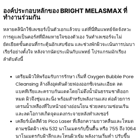
องค์ประกอบหลักของ BRIGHT MELASMAX ที่
ทำงานร่วมกัน
หลายคลินิกใช้เลเซอร์เป็นตัวเอกแล้วจบ แต่ที่นี่ทีมแพทย์จัดจังหวะ
การดูแลเป็นคอร์สที่มีลมหายใจของตัวเอง วันทำเลเซอร์จะไม่
ยัดเยียดขั้นตอนที่กระตุ้นอักเสบซ้อน และช่วงพักผิวจะเน้นการบ่มบา
เรียร์อย่างตั้งใจ หลังจากนัดประเมินกับแพทย์ โปรแกรมมักเรียง
ลำดับดังนี้
เตรียมผิวให้พร้อมรับการรักษา เริ่มที่ Oxygen Bubble Pore
Cleansing ล้างสิ่งอุดตันด้วยฟองออกซิเจนละเอียด ลด
แบคทีเรียและคราบกันแดดโดยไม่ดึงน้ำมันธรรมชาติออก
หมด ผิวจึงชุ่มและนิ่ง พร้อมสำหรับพลังงานแสง ต่อด้วยการ
เดรนน้ำเหลืองที่ใบหน้าอย่างอ่อนโยน ช่วยลดบวมซ่อนเร้น
และลดโอกาสเกิดจุดแดงกระจายหลังทำเลเซอร์
เคลียร์เม็ดสีด้วย Pico Laser ที่เลือกความยาวคลื่นและโหมด
ตามชนิดฝ้า เช่น 532 นาโนเมตรกับปื้นตื้น หรือ 755 ถึง 1064
นาโนเมตรกับฝ้าลึกและโทนผิวเข้ม พลังงานเริ่มต่ำ ปรับขึ้น