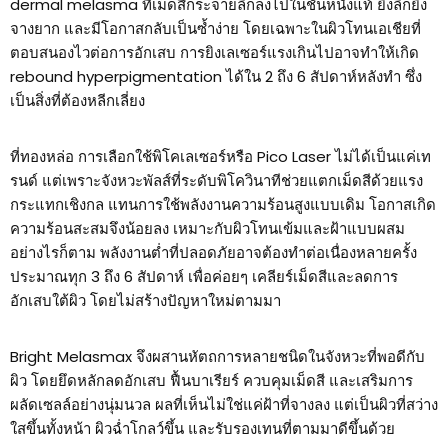
dermal melasma ที่เม็ดสีกระจายลึกลงไปในชั้นหนังแท้ ยิ่งลึกยิ่ง
จางยาก และมีโอกาสกลับเป็นซ้ำง่าย โดยเฉพาะในผิวโทนเอเชียที่
ตอบสนองไวต่อการอักเสบ การยิงเลเซอร์แรงเกินไปอาจทำให้เกิด
rebound hyperpigmentation ได้ใน 2 ถึง 6 สัปดาห์หลังทำ ซึ่ง
เป็นสิ่งที่ต้องหลีกเลี่ยง
ที่ทองหล่อ การเลือกใช้พิโคเลเซอร์หรือ Pico Laser ไม่ได้เป็นแค่เท
รนด์ แต่เพราะจังหวะพัลส์ที่ระดับพิโควินาทีช่วยแตกเม็ดสีด้วยแรง
กระแทกเชิงกล แทนการใช้พลังงานความร้อนสูงแบบเดิม โอกาสเกิด
ความร้อนสะสมจึงน้อยลง เหมาะกับผิวโทนเข้มและฝ้าแบบผสม
อย่างไรก็ตาม พลังงานต่ำที่ปลอดภัยอาจต้องทำต่อเนื่องหลายครั้ง
ประมาณทุก 3 ถึง 6 สัปดาห์ เพื่อค่อยๆ เคลียร์เม็ดสีและลดการ
อักเสบใต้ผิว โดยไม่สร้างปัญหาใหม่ตามมา
Bright Melasmax จึงผสานหัตถการหลายชนิดในจังหวะที่พอดีกับ
ผิว โดยยึดหลักลดอักเสบ ฟื้นบาเรียร์ ควบคุมเม็ดสี และเสริมการ
ผลัดเซลล์อย่างนุ่มนวล ผลที่เห็นไม่ใช่แค่ฝ้าที่จางลง แต่เป็นผิวที่สว่าง
ใสขึ้นทั้งหน้า ผิวฉ่ำโกลว์ขึ้น และรับรองเทนที่ตามมาดีขึ้นด้วย