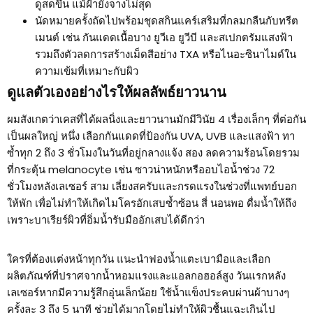
ดูสดขึ้น แม้ฝ้ายังจางไม่สุด
นัดหมายครั้งถัดไปพร้อมชุดสกินแคร์เสริมที่กลมกลืนกับทรีต
เมนต์ เช่น กันแดดเนื้อบาง ยูวีเอ ยูวีบี และสเปกตรัมแสงฟ้า
รวมถึงตัวลดการสร้างเม็ดสีอย่าง TXA หรือไนอะซินาไมด์ใน
ความเข้มที่เหมาะกับผิว
ดูแลตัวเองอย่างไรให้ผลลัพธ์ยาวนาน
ผมสังเกตว่าเคสที่ได้ผลนิ่งและยาวนานมักมีวินัย 4 เรื่องเล็กๆ ที่ต่อกัน
เป็นผลใหญ่ หนึ่ง เลือกกันแดดที่ป้องกัน UVA, UVB และแสงฟ้า ทา
ซ้ำทุก 2 ถึง 3 ชั่วโมงในวันที่อยู่กลางแจ้ง สอง ลดความร้อนโดยรวม
ที่กระตุ้น melanocyte เช่น ซาวน่าหนักหรืออบไอน้ำช่วง 72
ชั่วโมงหลังเลเซอร์ สาม เลี่ยงสครับและกรดแรงในช่วงที่แพทย์บอก
ให้พัก เพื่อไม่ทำให้เกิดไมโครอักเสบซ้ำซ้อน สี่ นอนพอ ดื่มน้ำให้ถึง
เพราะบาเรียร์ผิวที่อิ่มน้ำรับมืออักเสบได้ดีกว่า
ใครที่ต้องแต่งหน้าทุกวัน แนะนำฟองน้ำแตะเบามือและเลือก
ผลิตภัณฑ์ที่ปราศจากน้ำหอมแรงและแอลกอฮอล์สูง วันแรกหลัง
เลเซอร์หากมีความรู้สึกอุ่นเล็กน้อย ใช้น้ำแข็งประคบผ่านผ้าบางๆ
ครั้งละ 3 ถึง 5 นาที ช่วยได้มากโดยไม่ทำให้ผิวชื้นแฉะเกินไป