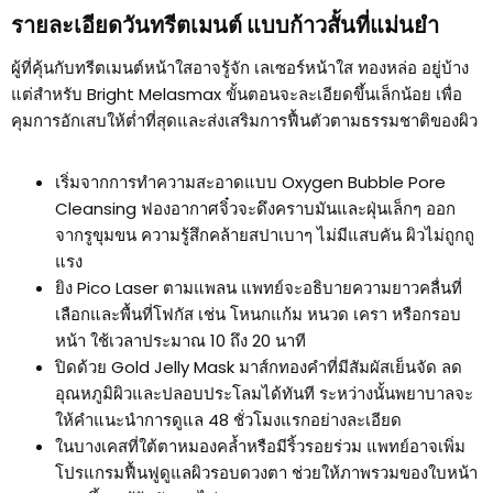
รายละเอียดวันทรีตเมนต์ แบบก้าวสั้นที่แม่นยำ
ผู้ที่คุ้นกับทรีตเมนต์หน้าใสอาจรู้จัก เลเซอร์หน้าใส ทองหล่อ อยู่บ้าง
แต่สำหรับ Bright Melasmax ขั้นตอนจะละเอียดขึ้นเล็กน้อย เพื่อ
คุมการอักเสบให้ต่ำที่สุดและส่งเสริมการฟื้นตัวตามธรรมชาติของผิว
เริ่มจากการทำความสะอาดแบบ Oxygen Bubble Pore
Cleansing ฟองอากาศจิ๋วจะดึงคราบมันและฝุ่นเล็กๆ ออก
จากรูขุมขน ความรู้สึกคล้ายสปาเบาๆ ไม่มีแสบคัน ผิวไม่ถูกถู
แรง
ยิง Pico Laser ตามแพลน แพทย์จะอธิบายความยาวคลื่นที่
เลือกและพื้นที่โฟกัส เช่น โหนกแก้ม หนวด เครา หรือกรอบ
หน้า ใช้เวลาประมาณ 10 ถึง 20 นาที
ปิดด้วย Gold Jelly Mask มาส์กทองคำที่มีสัมผัสเย็นจัด ลด
อุณหภูมิผิวและปลอบประโลมได้ทันที ระหว่างนั้นพยาบาลจะ
ให้คำแนะนำการดูแล 48 ชั่วโมงแรกอย่างละเอียด
ในบางเคสที่ใต้ตาหมองคล้ำหรือมีริ้วรอยร่วม แพทย์อาจเพิ่ม
โปรแกรมฟื้นฟูดูแลผิวรอบดวงตา ช่วยให้ภาพรวมของใบหน้า