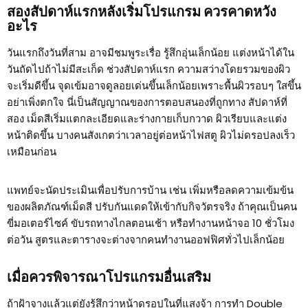
สองสัปดาห์แรกหลังเริ่มโปรแกรม ควรคาดหวัง
อะไร
วันแรกถึงวันที่สาม อาจมีชมพูระเรื่อ รู้สึกอุ่นเล็กน้อย แต่งหน้าได้ใน
วันถัดไปถ้าไม่มีสะเก็ด ช่วงสัปดาห์แรก ความสว่างโดยรวมของผิว
จะเริ่มดีขึ้น จุดเข้มอาจดูลอยเด่นขึ้นเล็กน้อยเพราะพื้นผิวรอบๆ ใสขึ้น
อย่าเพิ่งตกใจ นี่เป็นสัญญาณของการตอบสนองที่ถูกทาง สัปดาห์ที่
สอง เม็ดสีเริ่มแตกละเอียดและร่างกายเก็บกวาด ผิวเรียบและแต่ง
หน้าติดขึ้น บางคนสังเกตว่าเวลาอยู่ต่อหน้าไฟสตู ผิวไม่ดรอปลงเร็ว
เหมือนก่อน
แพทย์จะนัดประเมินเพื่อปรับการบ้าน เช่น เพิ่มหรือลดความเข้มข้น
ของผลิตภัณฑ์เม็ดสี ปรับกันแดดให้เข้ากับกิจวัตรจริง ถ้าคุณเป็นคน
ขี่มอเตอร์ไซค์ ขับรถทางไกลตอนเช้า หรือทำงานหน้าจอ 10 ชั่วโมง
ต่อวัน สูตรและตารางจะต่างจากคนทำงานออฟฟิศทั่วไปเล็กน้อย
เมื่อควรพิจารณาโปรแกรมอื่นเสริม
ถ้าฝ้าจางแล้วแต่ยังรู้สึกว่าหน้าดรอปในที่แสงจ้า การทำ Double