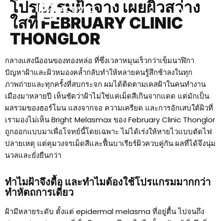
โปรแกรมฝ้าจาง เผยผิวสว่าง
ใสที่ FEBRUARY CLINIC
THONGLOR
กลางแสงนีออนของทองหล่อ ที่ซึ่งเวลาหมุนเร็วกว่าเข็มนาฬิกา
ปัญหาฝ้าและผิวหมองคล้ำกลับทำให้หลายคนรู้สึกช้าลงในทุก
ภาพถ่ายและทุกครั้งที่สบกระจก ผมได้ติดตามเคสฝ้าในคนทำงาน
เมืองมาหลายปี เห็นชัดว่าฝ้าไม่ใช่แค่เม็ดสีเกินจากแดด แต่มักเป็น
ผลรวมของฮอร์โมน แสงจากจอ ความเครียด และการอักเสบใต้ผิวที่
เรามองไม่เห็น Bright Melasmax ของ February Clinic Thonglor
ถูกออกแบบมาเพื่อโจทย์นี้โดยเฉพาะ ไม่ได้เร่งให้หายไวแบบตัดไฟ
ปลายเหตุ แต่คุมวงจรเม็ดสีและฟื้นบาเรียร์ผิวควบคู่กัน ผลที่ได้จึงนุ่ม
นวลและยั่งยืนกว่า
ทำไมฝ้าจึงดื้อ และทำไมต้องใช้โปรแกรมมากกว่า
ทำหัตถการเดี่ยว
ฝ้ามีหลายระดับ ตั้งแต่ epidermal melasma ที่อยู่ตื้น ไปจนถึง