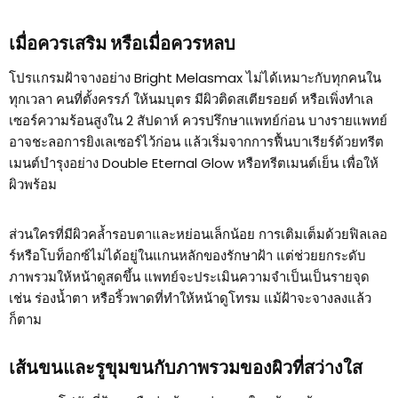
เมื่อควรเสริม หรือเมื่อควรหลบ
โปรแกรมฝ้าจางอย่าง Bright Melasmax ไม่ได้เหมาะกับทุกคนใน
ทุกเวลา คนที่ตั้งครรภ์ ให้นมบุตร มีผิวติดสเตียรอยด์ หรือเพิ่งทำเล
เซอร์ความร้อนสูงใน 2 สัปดาห์ ควรปรึกษาแพทย์ก่อน บางรายแพทย์
อาจชะลอการยิงเลเซอร์ไว้ก่อน แล้วเริ่มจากการฟื้นบาเรียร์ด้วยทรีต
เมนต์บำรุงอย่าง Double Eternal Glow หรือทรีตเมนต์เย็น เพื่อให้
ผิวพร้อม
ส่วนใครที่มีผิวคล้ำรอบตาและหย่อนเล็กน้อย การเติมเต็มด้วยฟิลเลอ
ร์หรือโบท็อกซ์ไม่ได้อยู่ในแกนหลักของรักษาฝ้า แต่ช่วยยกระดับ
ภาพรวมให้หน้าดูสดขึ้น แพทย์จะประเมินความจำเป็นเป็นรายจุด
เช่น ร่องน้ำตา หรือริ้วพาดที่ทำให้หน้าดูโทรม แม้ฝ้าจะจางลงแล้ว
ก็ตาม
เส้นขนและรูขุมขนกับภาพรวมของผิวที่สว่างใส