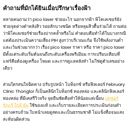
คำถามที่มักได้ยินเมื่อปรึกษาเรื่องฝ้า
หลายคนถามว่า pico laser ช่วยอะไร นอกจากฝ้า พิโคเลเซอร์ยัง
ช่วยจุดด่างดำหลังสิว รอยสักบางชนิด หรือหลุมสิวตื้นร่วมได้ ถามต่อ
ว่าพิโคเลเซอร์ช่วยเรื่องปากคล้ำหรือไม่ คำตอบคือทำได้ในบางกรณี
แต่ต้องประเมินความเสี่ยง PIH สูงกว่าบริเวณแก้ม จึงใช้พลังงานต่ำ
และเว้นช่วงมากกว่า เรื่อง pico laser ราคา หรือ ราคา pico laser
มีตั้งแต่ระดับเริ่มต้นจนถึงระดับเครื่องพรีเมียม การเปรียบเทียบที่
แฟร์คือต้องดูเครื่อง โหมด และการดูแลหลังทำ ไม่ใช่ดูตัวเลขอย่าง
เดียว
ส่วนใครสนใจฉีดคาง ปรับรูปหน้า โบท็อกซ์ หรือฟิลเลอร์ February
Clinic Thonglor ก็เป็นคลินิกโบท็อกซ์ ทองหล่อ และคลินิกฟิลเลอร์
ทองหล่อ ที่มีเคสรีวิวจริง จุดยืนชัดคือทำให้น้อยแต่เนี้ยบ
เลเซอร์
รักแร้ ใกล้ ฉัน
ใช้ของแท้ และเก็บรายละเอียดการประเมินก่อนทำ
อย่างครบถ้วน ใบหน้าเลยดูสดและเป็นธรรมชาติ ไม่แข็งทื่อจนแสง
สะท้อนผิดส่วน