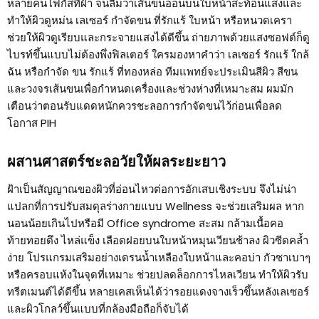
หลายคนโฟกัสที่ฝ้า จนลืมว่าเส้นขนอ่อนบนใบหน้าสะท้อนแสงและ
ทำให้ผิวดูหม่น เลเซอร์ กำจัดขน ที่รักแร้ ใบหน้า หรือหนวดเครา
ช่วยให้ผิวดูเรียบและกระจายแสงได้ดีขึ้น ถ่ายภาพด้วยแสงซอฟต์ก็ดู
ไบรท์ขึ้นแบบไม่ต้องพึ่งฟิลเตอร์ ใครมองหาคำว่า เลเซอร์ รักแร้ ใกล้
ฉัน หรือกำจัด ขน รักแร้ ที่ทองหล่อ ทีมแพทย์จะประเมินสีผิว สีขน
และวงจรเส้นขนเพื่อกำหนดเครื่องและช่วงห่างที่เหมาะสม ผมมัก
เตือนว่าตอนรับแดดหนักควรชะลอการกำจัดขนไว้ก่อนเพื่อลด
โอกาส PIH
ผสานศาสตร์ชะลอวัยให้ผลระยะยาว
ฝ้าเป็นสัญญาณของผิวที่อ่อนไหวต่อการอักเสบเชิงระบบ จึงไม่น่า
แปลกที่การปรับสมดุลร่างกายแบบ Wellness จะช่วยเสริมผล หาก
นอนน้อยเกินไปหรือมี Office syndrome สะสม กล้ามเนื้อคอ
ท้ายทอยตึง ไหล่แข็ง เลือดฝอยบนใบหน้าหมุนเวียนช้าลง ผิวซีดคล้ำ
ง่าย โปรแกรมเสริมอย่างเดรนน้ำเหลืองใบหน้าและคอบ่า กัวซาเบาๆ
หรือครอบแห้งในจุดที่เหมาะ ช่วยปลดล็อกการไหลเวียน ทำให้ผิวรับ
ทรีตเมนต์ได้ดีขึ้น หลายเคสเห็นได้ว่ารอยแดงจางเร็วขึ้นหลังเลเซอร์
และผิวโกลว์ขึ้นแบบที่กล้องมือถือก็จับได้