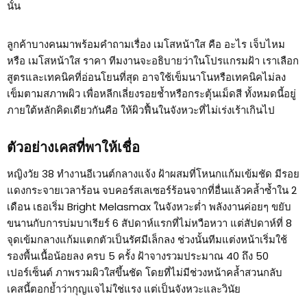
นั้น
ลูกค้าบางคนมาพร้อมคำถามเรื่อง เมโสหน้าใส คือ อะไร เจ็บไหม
หรือ เมโสหน้าใส ราคา ทีมงานจะอธิบายว่าในโปรแกรมฝ้า เราเลือก
สูตรและเทคนิคที่อ่อนโยนที่สุด อาจใช้เข็มนาโนหรือเทคนิคไม่ลง
เข็มตามสภาพผิว เพื่อหลีกเลี่ยงรอยช้ำหรือกระตุ้นเม็ดสี ทั้งหมดนี้อยู่
ภายใต้หลักคิดเดียวกันคือ ให้ผิวฟื้นในจังหวะที่ไม่เร่งเร้าเกินไป
ตัวอย่างเคสที่พาให้เชื่อ
หญิงวัย 38 ทำงานอีเวนต์กลางแจ้ง ฝ้าผสมที่โหนกแก้มเข้มชัด มีรอย
แดงกระจายเวลาร้อน จบคอร์สเลเซอร์ร้อนจากที่อื่นแล้วคล้ำซ้ำใน 2
เดือน เธอเริ่ม Bright Melasmax ในจังหวะต่ำ พลังงานค่อยๆ ขยับ
ขนานกับการบ่มบาเรียร์ 6 สัปดาห์แรกที่ไม่หวือหวา แต่สัปดาห์ที่ 8
จุดเข้มกลางแก้มแตกตัวเป็นรัศมีเล็กลง ช่วงนั้นทีมแต่งหน้าเริ่มใช้
รองพื้นเนื้อน้อยลง ครบ 5 ครั้ง ฝ้าจางรวมประมาณ 40 ถึง 50
เปอร์เซ็นต์ ภาพรวมผิวใสขึ้นชัด โดยที่ไม่มีช่วงหน้าคล้ำสวนกลับ
เคสนี้ตอกย้ำว่ากุญแจไม่ใช่แรง แต่เป็นจังหวะและวินัย