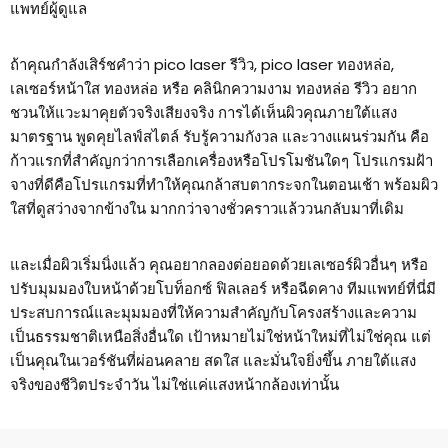
แพทย์ผู้ดูแล
ถ้าคุณกำลังเสิร์ชคำว่า pico laser รีวิว, pico laser ทองหล่อ,
เลเซอร์หน้าใส ทองหล่อ หรือ คลินิกความงาม ทองหล่อ รีวิว อยาก
ชวนให้แวะมาคุยตัวจริงเสียงจริง การได้เห็นผิวคุณภายใต้แสง
มาตรฐาน พูดคุยไลฟ์สไตล์ รับรู้ความกังวล และวางแผนร่วมกัน คือ
ก้าวแรกที่สำคัญกว่าการเลือกเครื่องหรือโปรโมชันใดๆ โปรแกรมฝ้า
จางที่ดีคือโปรแกรมที่ทำให้คุณกล้าสบตากระจกในตอนเช้า พร้อมผิว
ใสที่ดูสว่างจากข้างใน มากกว่าจางชั่วคราวแล้ววนกลับมาที่เดิม
และเมื่อผิวเริ่มนิ่งแล้ว คุณอยากลองต่อยอดด้วยเลเซอร์ผิวอื่นๆ หรือ
ปรับมุมมองใบหน้าด้วยโบท็อกซ์ ฟิลเลอร์ หรือฉีดคาง ทีมแพทย์ที่นี่มี
ประสบการณ์และมุมมองที่ให้ความสำคัญกับโครงสร้างและความ
เป็นธรรมชาติเหนือสิ่งอื่นใด เป้าหมายไม่ใช่หน้าใหม่ที่ไม่ใช่คุณ แต่
เป็นคุณในเวอร์ชันที่ผ่อนคลาย สดใส และมั่นใจยิ่งขึ้น ภายใต้แสง
จริงของชีวิตประจำวัน ไม่ใช่แค่แสงหน้ากล้องเท่านั้น