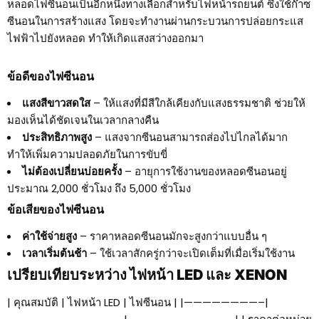
หลอดไฟซีนอนเป็นอีกหนึ่งทางเลือกสำหรับไฟหน้ารถยนต์ ซึ่งใช้ก๊าซ
ซีนอนในการสร้างแสง โดยจะทำงานผ่านกระบวนการปล่อยกระแส
ไฟฟ้าไปยังหลอด ทำให้เกิดแสงสว่างออกมา
ข้อดีของไฟซีนอน
แสงสีขาวสดใส
– ให้แสงที่มีสีใกล้เคียงกับแสงธรรมชาติ ช่วยให้
มองเห็นได้ชัดเจนในเวลากลางคืน
ประสิทธิภาพสูง
– แสงจากซีนอนสามารถส่องไปไกลได้มาก
ทำให้เพิ่มความปลอดภัยในการขับขี่
ไม่ต้องเปลี่ยนบ่อยครั้ง
– อายุการใช้งานของหลอดซีนอนอยู่
ประมาณ 2,000 ชั่วโมง ถึง 5,000 ชั่วโมง
ข้อเสียของไฟซีนอน
ค่าใช้จ่ายสูง
– ราคาหลอดซีนอนมักจะสูงกว่าแบบอื่น ๆ
เวลาเริ่มต้นช้า
– ใช้เวลาสักครู่กว่าจะเปิดเต็มที่เมื่อเริ่มใช้งาน
เปรียบเทียบระหว่าง ไฟหน้า LED และ XENON
| คุณสมบัติ | ไฟหน้า LED | ไฟซีนอน | |————————–|