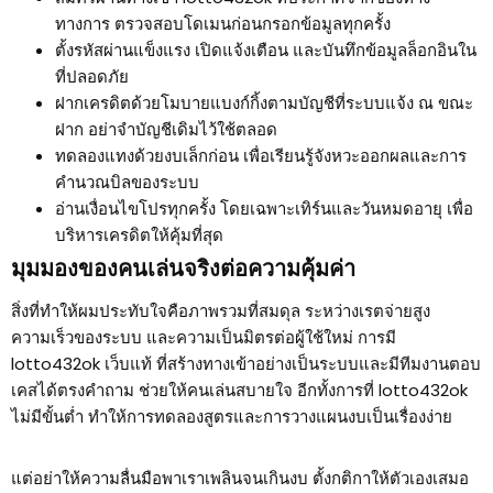
ทางการ ตรวจสอบโดเมนก่อนกรอกข้อมูลทุกครั้ง
ตั้งรหัสผ่านแข็งแรง เปิดแจ้งเตือน และบันทึกข้อมูลล็อกอินใน
ที่ปลอดภัย
ฝากเครดิตด้วยโมบายแบงก์กิ้งตามบัญชีที่ระบบแจ้ง ณ ขณะ
ฝาก อย่าจำบัญชีเดิมไว้ใช้ตลอด
ทดลองแทงด้วยงบเล็กก่อน เพื่อเรียนรู้จังหวะออกผลและการ
คำนวณบิลของระบบ
อ่านเงื่อนไขโปรทุกครั้ง โดยเฉพาะเทิร์นและวันหมดอายุ เพื่อ
บริหารเครดิตให้คุ้มที่สุด
มุมมองของคนเล่นจริงต่อความคุ้มค่า
สิ่งที่ทำให้ผมประทับใจคือภาพรวมที่สมดุล ระหว่างเรตจ่ายสูง
ความเร็วของระบบ และความเป็นมิตรต่อผู้ใช้ใหม่ การมี
lotto432ok เว็บแท้ ที่สร้างทางเข้าอย่างเป็นระบบและมีทีมงานตอบ
เคสได้ตรงคำถาม ช่วยให้คนเล่นสบายใจ อีกทั้งการที่ lotto432ok
ไม่มีขั้นต่ำ ทำให้การทดลองสูตรและการวางแผนงบเป็นเรื่องง่าย
แต่อย่าให้ความลื่นมือพาเราเพลินจนเกินงบ ตั้งกติกาให้ตัวเองเสมอ