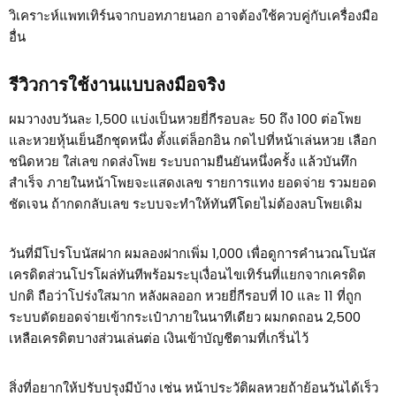
วิเคราะห์แพทเทิร์นจากบอทภายนอก อาจต้องใช้ควบคู่กับเครื่องมือ
อื่น
รีวิวการใช้งานแบบลงมือจริง
ผมวางงบวันละ 1,500 แบ่งเป็นหวยยี่กีรอบละ 50 ถึง 100 ต่อโพย
และหวยหุ้นเย็นอีกชุดหนึ่ง ตั้งแต่ล็อกอิน กดไปที่หน้าเล่นหวย เลือก
ชนิดหวย ใส่เลข กดส่งโพย ระบบถามยืนยันหนึ่งครั้ง แล้วบันทึก
สำเร็จ ภายในหน้าโพยจะแสดงเลข รายการแทง ยอดจ่าย รวมยอด
ชัดเจน ถ้ากดกลับเลข ระบบจะทำให้ทันทีโดยไม่ต้องลบโพยเดิม
วันที่มีโปรโบนัสฝาก ผมลองฝากเพิ่ม 1,000 เพื่อดูการคำนวณโบนัส
เครดิตส่วนโปรโผล่ทันทีพร้อมระบุเงื่อนไขเทิร์นที่แยกจากเครดิต
ปกติ ถือว่าโปร่งใสมาก หลังผลออก หวยยี่กีรอบที่ 10 และ 11 ที่ถูก
ระบบตัดยอดจ่ายเข้ากระเป๋าภายในนาทีเดียว ผมกดถอน 2,500
เหลือเครดิตบางส่วนเล่นต่อ เงินเข้าบัญชีตามที่เกริ่นไว้
สิ่งที่อยากให้ปรับปรุงมีบ้าง เช่น หน้าประวัติผลหวยถ้าย้อนวันได้เร็ว