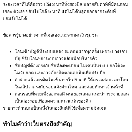
ระยะเวลาที่ได้คือราว 1 ถึง 3 นาทีทั้งสองบิล ปลายสัปดาห์ที่มีคนถอน
เยอะ ตัวเลขขยับไปใกล้ 5 นาที แต่ไม่ได้หลุดออกจากระดับที่
ยอมรับไม่ได้
ข้อควรรู้บางอย่างจากที่เจอเองและจากคนในชุมชน
โอนเข้าบัญชีที่ระบบแสดง ณ ตอนฝากทุกครั้ง เพราะบางรอบ
บัญชีรับโอนของระบบอาจสลับเพื่อบริหารคิว
ชื่อบัญชีต้องตรงกับชื่อที่ลงทะเบียน ไม่เช่นนั้นระบบออโต้จะ
ไม่จับยอด และอาจต้องติดต่อแอดมินเพื่อปรับมือ
ถ้าฝากแล้วเครดิตไม่เข้าภายใน 5 นาที ให้ตรวจสอบเวลาโอน
ในสลิปว่าตรงกับรอบแจ้งฝากไหม และค่อยทักหาเจ้าหน้าที่
ถอนรอบที่หวยเพิ่งออกพอดี คนเยอะเสมอ แนะนำกระจายถอน
เป็นสองรอบเพื่อลดความหนาแน่นของคิว
รายการด้านบนเป็นหนึ่งในสองลิสต์ที่ใช้เพื่อความชัดเจน
ทำไมคำว่าเว็บตรงถึงสำคัญ