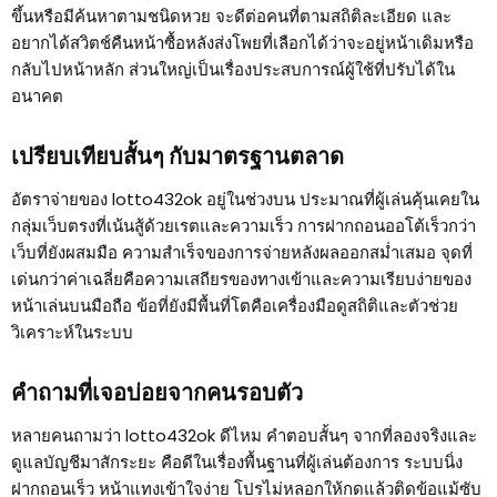
ขึ้นหรือมีค้นหาตามชนิดหวย จะดีต่อคนที่ตามสถิติละเอียด และ
อยากได้สวิตช์คืนหน้าซื้อหลังส่งโพยที่เลือกได้ว่าจะอยู่หน้าเดิมหรือ
กลับไปหน้าหลัก ส่วนใหญ่เป็นเรื่องประสบการณ์ผู้ใช้ที่ปรับได้ใน
อนาคต
เปรียบเทียบสั้นๆ กับมาตรฐานตลาด
อัตราจ่ายของ lotto432ok อยู่ในช่วงบน ประมาณที่ผู้เล่นคุ้นเคยใน
กลุ่มเว็บตรงที่เน้นสู้ด้วยเรตและความเร็ว การฝากถอนออโต้เร็วกว่า
เว็บที่ยังผสมมือ ความสำเร็จของการจ่ายหลังผลออกสม่ำเสมอ จุดที่
เด่นกว่าค่าเฉลี่ยคือความเสถียรของทางเข้าและความเรียบง่ายของ
หน้าเล่นบนมือถือ ข้อที่ยังมีพื้นที่โตคือเครื่องมือดูสถิติและตัวช่วย
วิเคราะห์ในระบบ
คำถามที่เจอบ่อยจากคนรอบตัว
หลายคนถามว่า lotto432ok ดีไหม คำตอบสั้นๆ จากที่ลองจริงและ
ดูแลบัญชีมาสักระยะ คือดีในเรื่องพื้นฐานที่ผู้เล่นต้องการ ระบบนิ่ง
ฝากถอนเร็ว หน้าแทงเข้าใจง่าย โปรไม่หลอกให้กดแล้วติดข้อแม้ซับ