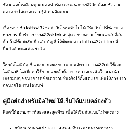
ซ้อน แต่ก็เหมือนทุกแพลตฟอร์ม ควรเล่นอย่างมีวินัย ตั้งงบชัดเจน
และอย่าไล่ตามความรู้สึกจนลืมแผน
เรื่องทางเข้า lotto432ok ถ้าวันไหนเข้าไม่ได้ ให้กลับไปที่ช่องทาง
ทางการเพื่อรับ lotto432ok link ล่าสุด อย่ากดจากโฆษณาสุ่มสี่สุ่ม
ห้า ถ้ามีข้อสงสัยเกี่ยวกับบัญชี ให้ติดต่อผ่าน lotto432ok line ที่
ยืนยันตัวตนแล้วเท่านั้น
ใครยังไม่มีบัญชี แต่อยากทดลอง ระบบสมัคร lotto432ok ใช้เวลา
ไม่กี่นาที ไม่เสียค่าใช้จ่าย และถ้าต้องการความเร็วทันใจ แนะนำ
เตรียมบัญชีธนาคารที่ชื่อเดียวกับชื่อจริงไว้ตั้งแต่แรก เพื่อให้การฝาก
ถอนออโต้ผ่านได้ทันที
คู่มือย่อสำหรับมือใหม่ ให้เริ่มได้แบบคล่องตัว
ลิสต์นี้คือรายการที่สองและสุดท้าย เพื่อให้เริ่มต้นแบบไม่หลงทาง
สมัครผ่านทางเข้า lotto432ok ที่ประกาศจากช่องทาง