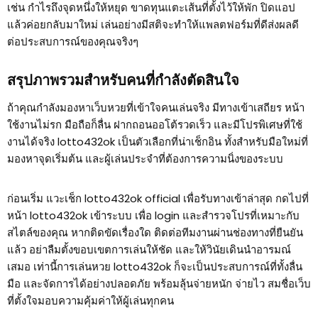
เช่น กำไรถึงจุดหนึ่งให้หยุด ขาดทุนแตะเส้นที่ตั้งไว้ให้พัก ปิดแอป
แล้วค่อยกลับมาใหม่ เล่นอย่างมีสติจะทำให้แพลตฟอร์มที่ดีส่งผลดี
ต่อประสบการณ์ของคุณจริงๆ
สรุปภาพรวมสำหรับคนที่กำลังตัดสินใจ
ถ้าคุณกำลังมองหาเว็บหวยที่เข้าใจคนเล่นจริง มีทางเข้าเสถียร หน้า
ใช้งานไม่รก มือถือก็ลื่น ฝากถอนออโต้รวดเร็ว และมีโปรพิเศษที่ใช้
งานได้จริง lotto432ok เป็นตัวเลือกที่น่าเช็กอิน ทั้งสำหรับมือใหม่ที่
มองหาจุดเริ่มต้น และผู้เล่นประจำที่ต้องการความนิ่งของระบบ
ก่อนเริ่ม แวะเช็ก lotto432ok official เพื่อรับทางเข้าล่าสุด กดไปที่
หน้า lotto432ok เข้าระบบ เพื่อ login และสำรวจโปรที่เหมาะกับ
สไตล์ของคุณ หากติดขัดเรื่องใด ติดต่อทีมงานผ่านช่องทางที่ยืนยัน
แล้ว อย่าลืมตั้งขอบเขตการเล่นให้ชัด และให้วินัยเดินนำอารมณ์
เสมอ เท่านี้การเล่นหวย lotto432ok ก็จะเป็นประสบการณ์ที่ทั้งลื่น
มือ และจัดการได้อย่างปลอดภัย พร้อมลุ้นจ่ายหนัก จ่ายไว สมชื่อเว็บ
ที่ตั้งใจมอบความคุ้มค่าให้ผู้เล่นทุกคน