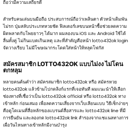
ถือว่ามีความเสถียรดี
สำหรับคนเล่นบนมือถือ ประสบการณ์ถือว่าเพลินตา ตัวหน้าเดิมพัน
ไม่รก ปุ่มสลับประเภทหวยชัด ฟิลเตอร์เลขบนหน้าซื้อช่วยลดความ
ผิดพลาดกับโพยยาวๆ ได้มาก ผมลองบน iOS และ Android ใช้ได้
ลื่นทั้งคู่ ไม่กินแบตเกินเหตุ และที่สำคัญคือหน้า lotto432ok login
จัดวางเรียบ ไม่มีโฆษณากระโดดใส่หน้าให้หลุดโฟกัส
สมัครสมาชิก LOTTO432OK แบบไม่งง ไม่โดน
ตกหลุม
หลายคนค้นคำว่า สมัครสมาชิก lotto432ok หรือ สมัครหวย
lotto432ok แล้วข้ามไปกดลิงก์แรกที่เจอทันที ผมแนะนำให้เลือก
ช่องทางที่เชื่อว่าเป็น lotto432ok official หรือ lotto432ok ทาง
เข้าหลัก ก่อนเสมอ เพื่อลดความเสี่ยงจากเว็บเลียนแบบ วิธีเช็กง่ายๆ
คือดูโดเมนที่สื่อหลักของแบรนด์สื่อสารและ lotto432ok line ที่มี
การยืนยัน และลองกด lotto432ok link สำรองจากแชแนลทางการ
เผื่อวันไหนทางเข้าหลักมีงานบำรุง