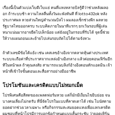
เรื่องนี้เป็นตัวแบ่งเว็บดีเว็บแย่ คนที่แทงหลายบิลรู้ดีว่าช่วงหลังผลอ
อก ถ้าระบบช้า ความไหลลื่นทั้งวันจะพังทันที ที่ lotto432ok หลัง
ประกาศผล หวยส่วนใหญ่คำนวณบิลไว ผมลองเช็กช่วงพีก ผลหวย
รัฐบาลไทยออกครบ ระบบคิดภายในนาทีแรกๆ ยกเว้นรอบที่ผู้เล่น
หนาแน่นมากอาจยืดไปเล็กน้อย แต่ยังอยู่ในกรอบที่รับได้ จุดนี้ช่วย
ให้วางแผนถอนและย้ายไปเล่นรอบถัดไปได้ตามจังหวะ
ถ้าตัวเลขมีข้อโต้แย้ง เช่น เคสเลขอ้างอิงจากตลาดหุ้นต่างประเทศ
ระบบจะถือค่าที่ประกาศจากแหล่งอ้างอิงกลาง แล้วค่อยคอนเฟิร์มอีก
ทีในหน้าผล ถ้าคุณสงสัย สามารถแนบลิงก์อ้างอิงตอนทักแอดมิน เจ้า
หน้าที่เข้าใจขั้นตอนและสื่อสารอย่างมืออาชีพ
โปรโมชันและเครดิตแบบไม่หมกเม็ด
โปรพิเศษคือสีสดของแพลตฟอร์มหวย แต่ก็มักมีเงื่อนไขยิบย่อย จน
บางคนเลี่ยงไม่กดรับ ที่นี่จัดโปรในแบบที่คาดเดาได้ เช่น โบนัสตาม
ยอดฝากช่วงเวลาเฉพาะ หรือกิจกรรมสะสมยอดแทงเพื่อแลกเครดิต
ผมชอบที่หน้าโปรมีการบอกข้อกำหนดแบบสั้นกระชับ ว่ายอดเทิร์น