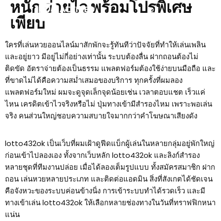
หนัก จ่ายไว พร้อมโปรพิเศษ
เพียบ
ใครที่เล่นหวยออนไลน์มาสักพักจะรู้ทันทีว่าปัจจัยที่ทำให้เล่นเพลิน
และอยู่ยาว มีอยู่ไม่กี่อย่างเท่านั้น ระบบต้องลื่น ฝากถอนต้องไม่
ติดขัด อัตราจ่ายต้องเป็นธรรม แพลตฟอร์มต้องใช้ง่ายบนมือถือ และ
ที่ขาดไม่ได้คือความสม่ำเสมอของบริการ ทุกครั้งที่ผมลอง
แพลตฟอร์มใหม่ ผมจะดูจุดเล็กจุดน้อยเช่น เวลาตอบแชต เร็วแค่
ไหน เครดิตเข้าไวจริงหรือไม่ ปุ่มทางเข้ามีสำรองไหม เพราะพอเล่น
จริง คนส่วนใหญ่ชอบความสบายใจมากกว่าคำโฆษณาเสียงดัง
lotto432ok เป็นเว็บที่ผมเฝ้าดูฟีดแบ็กผู้เล่นในหลายกลุ่มอยู่พักใหญ่
ก่อนเข้าไปลองเอง ทั้งจากเว็บหลัก lotto432ok และลิงก์สำรอง
หลายชุดที่ทีมงานปล่อย เมื่อได้ลองเต็มรูปแบบ ทั้งสมัครสมาชิก ฝาก
ถอน เล่นหวยหลายประเภท และติดต่อแอดมิน สิ่งที่สังเกตได้ชัดเจน
คือจังหวะของระบบค่อนข้างนิ่ง การเข้าระบบทำได้รวดเร็ว และมี
ทางเข้าเล่น lotto432ok ให้เลือกหลายช่องทางในวันที่ทราฟฟิกหนา
แน่น