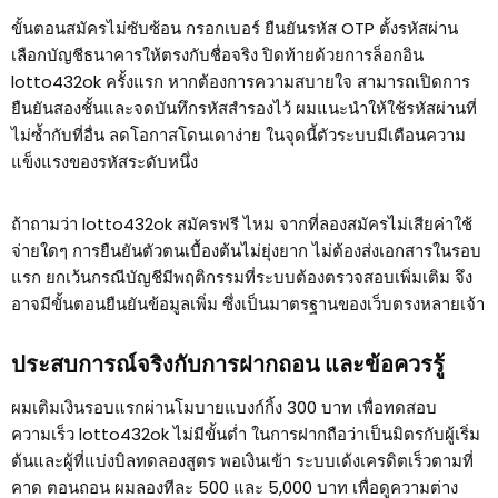
ขั้นตอนสมัครไม่ซับซ้อน กรอกเบอร์ ยืนยันรหัส OTP ตั้งรหัสผ่าน
เลือกบัญชีธนาคารให้ตรงกับชื่อจริง ปิดท้ายด้วยการล็อกอิน
lotto432ok ครั้งแรก หากต้องการความสบายใจ สามารถเปิดการ
ยืนยันสองชั้นและจดบันทึกรหัสสำรองไว้ ผมแนะนำให้ใช้รหัสผ่านที่
ไม่ซ้ำกับที่อื่น ลดโอกาสโดนเดาง่าย ในจุดนี้ตัวระบบมีเตือนความ
แข็งแรงของรหัสระดับหนึ่ง
ถ้าถามว่า lotto432ok สมัครฟรี ไหม จากที่ลองสมัครไม่เสียค่าใช้
จ่ายใดๆ การยืนยันตัวตนเบื้องต้นไม่ยุ่งยาก ไม่ต้องส่งเอกสารในรอบ
แรก ยกเว้นกรณีบัญชีมีพฤติกรรมที่ระบบต้องตรวจสอบเพิ่มเติม จึง
อาจมีขั้นตอนยืนยันข้อมูลเพิ่ม ซึ่งเป็นมาตรฐานของเว็บตรงหลายเจ้า
ประสบการณ์จริงกับการฝากถอน และข้อควรรู้
ผมเติมเงินรอบแรกผ่านโมบายแบงก์กิ้ง 300 บาท เพื่อทดสอบ
ความเร็ว lotto432ok ไม่มีขั้นต่ำ ในการฝากถือว่าเป็นมิตรกับผู้เริ่ม
ต้นและผู้ที่แบ่งบิลทดลองสูตร พอเงินเข้า ระบบเด้งเครดิตเร็วตามที่
คาด ตอนถอน ผมลองทีละ 500 และ 5,000 บาท เพื่อดูความต่าง