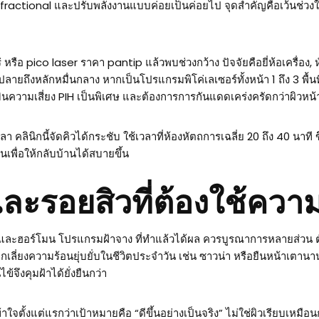
ractional และปรับพลังงานแบบค่อยเป็นค่อยไป จุดสำคัญคือเว้นช่วงให้ผิ
 หรือ pico laser ราคา pantip แล้วพบช่วงกว้าง ปัจจัยคือยี่ห้อเครื่อ
พันปลายถึงหลักหมื่นกลาง หากเป็นโปรแกรมพิโค่เลเซอร์ทั้งหน้า 1 ถึง 3 พ
มินความเสี่ยง PIH เป็นพิเศษ และต้องการการกันแดดเคร่งครัดกว่าผิวหน้
 คลินิกนี้จัดคิวได้กระชับ ใช้เวลาที่ห้องหัตถการเฉลี่ย 20 ถึง 40 นาที
เพื่อให้กลับบ้านได้สบายขึ้น
ละรอยสิวที่ต้องใช้คว
แดดและฮอร์โมน โปรแกรมฝ้าจาง ที่ทำแล้วได้ผล ควรบูรณาการหลายส่วน ตั้
กเลี่ยงความร้อนยุ่บยั่บในชีวิตประจำวัน เช่น ซาวน่า หรือยืนหน้าเตา
้จึงคุมฝ้าได้ยั่งยืนกว่า
าใจตั้งแต่แรกว่าเป้าหมายคือ “ดีขึ้นอย่างเป็นจริง” ไม่ใช่ผิวเรียบเหม