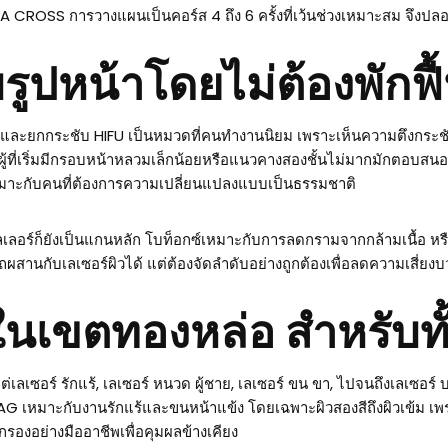
CA CROSS การวางแผนเป็นคอร์ส 4 ถึง 6 ครั้งที่เว้นช่วงเหมาะสม จึงปลอดภ
ูปหน้าโดยไม่ต้องพักฟ
ละยกกระชับ HIFU เป็นหมวดที่คนทำงานนิยม เพราะเห็นความตึงกระชับเล็
ผู้ที่เริ่มมีกรอบหน้าหลวมเล็กน้อยหรือแนวคางสองชั้นไม่มากมักตอบสน
เหมาะกับคนที่ต้องการความเปลี่ยนแปลงแบบเป็นธรรมชาติ
ฟิลเลอร์ก็ยังเป็นแกนหลัก โบท็อกซ์เหมาะกับการลดกรามจากกล้ามเนื้อ หร
ถผสานกับเลเซอร์ผิวได้ แต่ต้องจัดลำดับอย่างถูกต้องเพื่อลดความเสี่ย
 ในเขตทองหล่อ สำหรับท
่เลเซอร์ รักแร้, เลเซอร์ หนวด ผู้ชาย, เลเซอร์ ขน ขา, ไปจนถึงเลเซอร์
AG เหมาะกับงานรักแร้และขนหน้าแข้ง โดยเฉพาะผิวสองสีถึงผิวเข้ม เพร
กรองอย่างมืออาชีพเพื่อคุมผลข้างเคียง