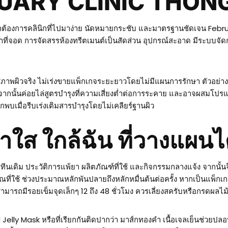
EBRUARY CLINIC THO
กต้องการคลินิกที่ไปมาง่าย นัดหมายกระชับ และมาตรฐานชัดเจน Februar
ี่จอด การจัดสรรห้องทรีตเมนต์เป็นสัดส่วน อุปกรณ์สะอาด มีระบบจัดกา
สภาพผิวจริง ไม่เร่งขายแพ็กเกจระยะยาวโดยไม่มีแผนการรักษา ตัวอย่าง
ก่อน จากนั้นค่อยไล่สูตรบำรุงที่ความเสี่ยงต่ำต่อการระคาย และอาจผส
มักพบเมื่อรีบเร่งเติมสารบำรุงโดยไม่เคลียร์ฐานผิว
ส ใกล้ฉัน ที่วางแผนได
นรูทีนเดิม ประวัติการแพ้ยา ผลิตภัณฑ์ที่ใช้ และกิจกรรมกลางแจ้ง จากนั
ณที่ใช้ ช่วงประมาณหลักพันปลายถึงหลักหมื่นต้นต่อครั้ง หากเป็นแพ็กเ
ามารถมีรอยเข็มจุดเล็กๆ 12 ถึง 48 ชั่วโมง ควรเลี่ยงสครับหรือกรดผลไม้เ
d Jelly Mask หรือที่เรียกกันติดปากว่า มาส์กทองคำ เนื้อเจลเย็นช่วย