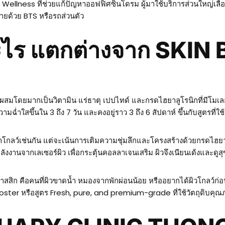
llness ที่ช่วยแก้ปัญหาออฟฟิศซินโดรม ผู้มาใช้บริการส่วนใหญ่เลือ
่ายด้วย BTS หรือรถส่วนตัว
อะไร แตกต่างจาก SKI
ผสมโดยมากเป็นวิตามิน แร่ธาตุ เปปไทด์ และกรดไฮยาลูโรนิกที่มีโมเลกุ
ำใสขึ้นใน 3 ถึง 7 วัน และคงอยู่ราว 3 ถึง 6 สัปดาห์ ขึ้นกับสูตรที่ใ
โกลว์เช่นกัน แต่จะเน้นการเติมความชุ่มลึกและโครงสร้างด้วยกรดไฮยาล
ังงานจากเลเซอร์ผิว เพื่อกระตุ้นคอลลาเจนเสริม ผิวจึงเนียนเด้งและด
ิก คือคนที่ผิวขาดน้ำ หมองจากพักผ่อนน้อย หรืออยากได้ผิวโกลว์ก่อนง
in Booster หรือสูตร Fresh, pure, and premium-grade ที่ใช้วัตถุดิบ