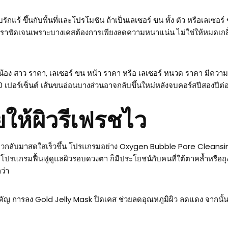
รักแร้ ขึ้นกับพื้นที่และโปรโมชัน ถ้าเป็นเลเซอร์ ขน ทั้ง ตัว หรือเลเ
คราชัดเจนเพราะบางเคสต้องการเพียงลดความหนาแน่น ไม่ใช่ให้หมดเกลี
น้อง สาว ราคา, เลเซอร์ ขน หน้า ราคา หรือ เลเซอร์ หนวด ราคา มีความ
เปอร์เซ็นต์ เส้นขนอ่อนบางส่วนอาจกลับขึ้นใหม่หลังจบคอร์สปีสองปีต่
ยให้ผิวรีเฟรชไว
ห้ผิวกลับมาสดใสเร็วขึ้น โปรแกรมอย่าง Oxygen Bubble Pore Cleansi
ี้ โปรแกรมฟื้นฟูดูแลผิวรอบดวงตา ก็มีประโยชน์กับคนที่ใต้ตาคล้ำหรือถ
ว่า
ำคัญ การลง Gold Jelly Mask ปิดเคส ช่วยลดอุณหภูมิผิว ลดแดง จากนั้