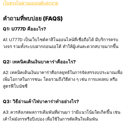
เว็บตรงไม่ผ่านเอเย่นต์แตกง่าย
คำถามที่พบบ่อย (FAQS)
Q1: U777D คืออะไร?
A1: U777D เป็นเว็บไซต์คาสิโนออนไลน์ที่เชื่อถือได้ มีบริการครบ
วงจร รวมทั้งระบบฝากถอนออโต้ ทำให้ผู้เล่นสะดวกสบายมากขึ้น
Q2: เทคนิคเดินเงินบาคาร่าคืออะไร?
A2: เทคนิคเดินเงินบาคาร่าคือกลยุทธ์ในการจัดสรรงบประมาณเพื่อ
เพิ่มโอกาสในการชนะ โดยรวมถึงวิธีต่าง ๆ เช่น การแทงทบ หรือ
สูตรฟีโบนัชชี่
Q3: วิธีอ่านเค้าไพ่บาคาร่าทำอย่างไร?
A3: ควรสังเกตผลการเดิมพันที่ผ่านมา ว่ามีแนวโน้มใดเกิดขึ้น เช่น
เค้าไพ่มังกรหรือปิงปอง เพื่อใช้ในการตัดสินใจเดิมพัน