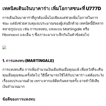
เทคนิคเดินเงินบาคาร่า: เพิ่มโอกาสชนะที่ U777D
การเดินเงินบาคาร่าที่ถูกต้องนั้นไม่เพียงแต่ช่วยเพิ่มโอกาสในการ
ชนะ แต่ยังช่วยควบคุมงบประมาณของผู้เล่นอีกด้วย เทคนิคนี้มีหลาก
หลายรูปแบบ เช่น การแทงทบ, แทงแบบ Martingale หรือ
Fibonacci และอื่น ๆ ซึ่งเราจะมาเจาะลึกกันในหัวข้อต่อไป
1. การแทงทบ (MARTINGALE)
การแทงทบคือ การเพิ่มจำนวนเงินเดิมพันเมื่อคุณแพ้ เพื่อหวังที่จะคืน
ทุนเมื่อคุณชนะครั้งถัดไป วิธีนี้สามารถใช้ได้กับบาคาร่า แต่ต้องระวัง
เรื่องงบประมาณด้วย เพราะหากแพ้ติดกันหลายครั้ง อาจทำให้เสีย
เงินจำนวนมาก
ข้อดีของการแทงทบ