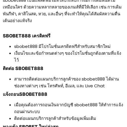
sbobet888 เป็นแพลตฟอร์มที่ให้ประสบการณ์การเดิมพันที่ไม่
เหมือนใคร ด้วยความหลากหลายของเกมส์ที่มีให้เลือก เช่น การเดิม
พันกีฬา, คาสิโนสด, หวย, และอื่นๆ ที่จะทำให้คุณได้สัมผัสความตื่น
เต้นอย่างแท้จริง
SBOBET888 เครดิตฟรี
sbobet888 มีโปรโมชั่นเครดิตฟรีสำหรับสมาชิกใหม่
เงื่อนไขและข้อกำหนดต่างๆ ของโปรโมชั่นถูกต้องตามที่แจ้ง
ไว้
ติดต่อ SBOBET888
สามารถติดต่อแผนกบริการลูกค้าของ sbobet888 ได้ผ่าน
ช่องทางต่างๆ เช่น โทรศัพท์, อีเมล, และ Live Chat
แจ้งถอนSBOBET888
เมื่อคุณต้องการถอนเงินจากบัญชี sbobet888 ให้ทำการแจ้ง
ถอนผ่านระบบ
ติดต่อแผนกบริการลูกค้าสำหรับข้อมูลเพิ่มเติม
ทางเข้า SBOBET ใหม่ล่าสุด