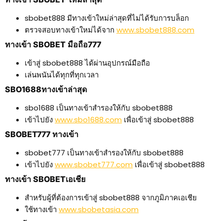
sbobet888 มีทางเข้าใหม่ล่าสุดที่ไม่ได้รับการบล็อก
ตรวจสอบทางเข้าใหม่ได้จาก
www.sbobet888.com
ทางเข้า SBOBET มือถือ777
เข้าสู่ sbobet888 ได้ผ่านอุปกรณ์มือถือ
เล่นพนันได้ทุกที่ทุกเวลา
SBO1688ทางเข้าล่าสุด
sbo1688 เป็นทางเข้าสำรองให้กับ sbobet888
เข้าไปยัง
www.sbo1688.com
เพื่อเข้าสู่ sbobet888
SBOBET777 ทางเข้า
sbobet777 เป็นทางเข้าสำรองให้กับ sbobet888
เข้าไปยัง
www.sbobet777.com
เพื่อเข้าสู่ sbobet888
ทางเข้า SBOBETเอเชีย
สำหรับผู้ที่ต้องการเข้าสู่ sbobet888 จากภูมิภาคเอเชีย
ใช้ทางเข้า
www.sbobetasia.com