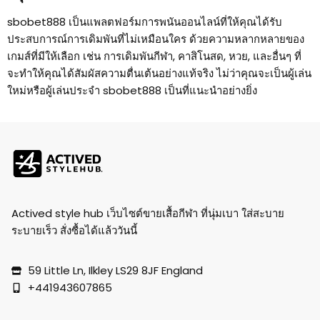
sbobet888 เป็นแพลตฟอร์มการพนันออนไลน์ที่ให้คุณได้รับ
ประสบการณ์การเดิมพันที่ไม่เหมือนใคร ด้วยความหลากหลายของ
เกมส์ที่มีให้เลือก เช่น การเดิมพันกีฬา, คาสิโนสด, หวย, และอื่นๆ ที่
จะทำให้คุณได้สัมผัสความตื่นเต้นอย่างแท้จริง ไม่ว่าคุณจะเป็นผู้เล่น
ใหม่หรือผู้เล่นประจำ sbobet888 เป็นที่แนะนำอย่างยิ่ง
Actived style hub เว็บไซต์ขายเสื้อกีฬา ที่นุ่มเบา ใส่สะบาย
ระบายเร็ว สั่งซื้อได้แล้ววันนี้
59 Little Ln, Ilkley LS29 8JF England
+441943607865