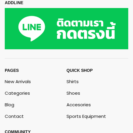
ADDLINE
PAGES
QUICK SHOP
New Arrivals
Shirts
Categories
Shoes
Blog
Accesories
Contact
Sports Equipment
COMMUNITY