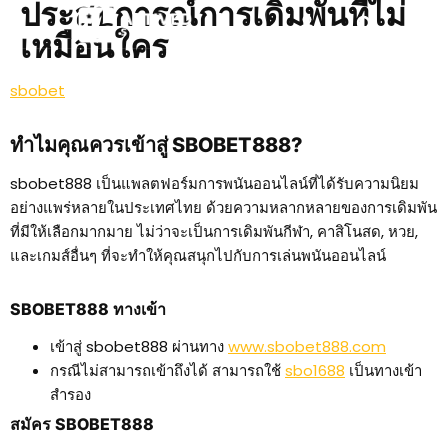
ประสบการณ์การเดิมพันที่ไม่
เหมือนใคร
sbobet
ทำไมคุณควรเข้าสู่ SBOBET888?
sbobet888 เป็นแพลตฟอร์มการพนันออนไลน์ที่ได้รับความนิยม
อย่างแพร่หลายในประเทศไทย ด้วยความหลากหลายของการเดิมพัน
ที่มีให้เลือกมากมาย ไม่ว่าจะเป็นการเดิมพันกีฬา, คาสิโนสด, หวย,
และเกมส์อื่นๆ ที่จะทำให้คุณสนุกไปกับการเล่นพนันออนไลน์
SBOBET888 ทางเข้า
เข้าสู่ sbobet888 ผ่านทาง
www.sbobet888.com
กรณีไม่สามารถเข้าถึงได้ สามารถใช้
sbo1688
เป็นทางเข้า
สำรอง
สมัคร SBOBET888