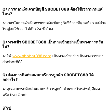
Q: การถอนเงินจากบัญชี SBOBET888 ต้องใช้เวลานานแค่
ไหน?
A: เวลาในการดำเนินการถอนเงินขึ้นอยู่กับวิธีการที่คุณเลือก แต่ส่วน
ใหญ่จะใช้เวลาไม่เกิน 24 ชั่วโมง
Q: ทางเข้า SBOBET888 เป็นทางเข้าอย่างเป็นทางการหรือ
ไม่?
A: ใช่,
www.sbobet888.com
เป็นทางเข้าอย่างเป็นทางการของ
sbobet888
Q: ต้องการติดต่อแผนกบริการลูกค้า SBOBET888 ได้
อย่างไร?
A: คุณสามารถติดต่อแผนกบริการลูกค้าผ่านทางโทรศัพท์, อีเมล,
หรือ Live Chat
สรุป