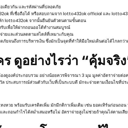
่อเดียวกัน และรหัสผ่านที่ปลอดภัย
2ok ที่เชื่อถือได้ หรือสอบถามจาก lotto432ok official และ lotto43
ลัก lotto432ok จากนั้นยืนยันตัวตนตามขั้นตอน
รองรับเพื่อให้ฝากถอนออโต้ทำงานสมบูรณ์
ตราจ่ายและส่วนลดตามสไตล์ที่เหมาะกับคุณ
ยจนถึงการบริหารเงิน ซึ่งมักเป็นจุดที่ทำให้มือใหม่เดินต่อได้ไกลกว่า
ร ดูอย่างไรว่า “คุ้มจริ
ต้องดูองค์ประกอบรวม อย่างน้อยควรพิจารณา 3 มุม มูลค่าอัตราจ่ายต่อค
ัล ประสบการณ์ส่วนตัวกับเว็บที่เป็นระบบดี มักจะจ่ายตามเงื่อนไขที่ปร
วย พร้อมรับเครดิตเพิ่ม มักมีกติกาเพิ่มเติม เช่น ยอดเทิร์นก่อนถอน
่นและถอนกำไรได้สม่ำเสมอหรือไม่ อัตราจ่ายสูงไม่ช่วยถ้าคุณไล่ตามเสี