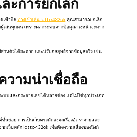
และการยกเลิก
ัดเข้าบิล
ทางเข้าเล่น lotto432ok
คุณสามารถยกเลิก
ต่อผู้เล่นทุกคน เพราะผลกระทบจากข้อมูลล่วงหน้าจะมาก
ชีส่วนตัวได้สะดวก และปรับกลยุทธ์จากข้อมูลจริง เช่น
ความน่าเชื่อถือ
้ทดลองระบบและกระจายเลขได้หลายช่อง แต่ไม่ใช่ทุกประเภท
ชั้นย่อย การเป็นเว็บตรงมักส่งผลเรื่องอัตราจ่ายและ
เว็บหลัก lotto432ok เพื่อตัดความเสี่ยงของลิงก์