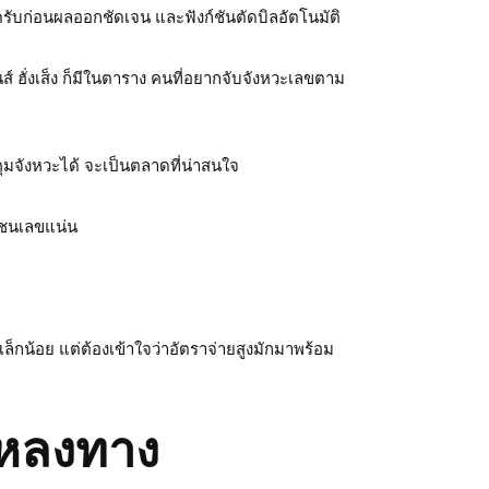
ับก่อนผลออกชัดเจน และฟังก์ชันตัดบิลอัตโนมัติ
 ฮั่งเส็ง ก็มีในตาราง คนที่อยากจับจังหวะเลขตาม
ะคุมจังหวะได้ จะเป็นตลาดที่น่าสนใจ
มชนเลขแน่น
กเล็กน้อย แต่ต้องเข้าใจว่าอัตราจ่ายสูงมักมาพร้อม
่หลงทาง