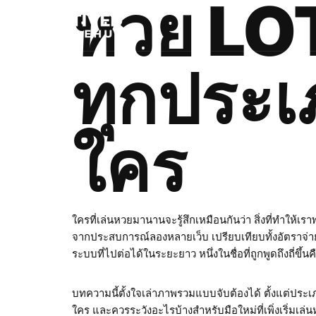
หวย L
ทุกประเ
ใคร
ใครที่เล่นหวยมานานจะรู้สึกเหมือนกันว่า สิ่งที่ทำให
จากประสบการณ์ลองหลายเว็บ เปรียบเทียบทั้งอัตราจ่าย ค
ระบบที่ไปต่อได้ในระยะยาว หนึ่งในชื่อที่ถูกพูดถึงถี่ข
บทความนี้ตั้งใจเล่าภาพรวมแบบจับต้องได้ ตั้งแต่ประ
ใคร และควรระวังอะไรบ้างสำหรับมือใหม่ที่เพิ่งเริ่มเล