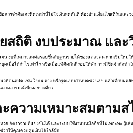
ข้อควรจำคือเครดิตเหล่านี้ไม่ใช่เงินสดทันที ต้องอ่านเงื่อนไขเทิร์นแ
วยสถิติ งบประมาณ และว
แผน งบที่เหมาะสมต่อรอบขึ้นกับฐานรายได้ของแต่ละคน หากเริ่มใหม่ให้ใช
ยุดเมื่อได้กำไรเท่าไร หรือเมื่อแพ้ติดกันกี่รอบให้พัก การมีขีดจำกัดทำให
แนวที่ตนถนัด เช่น วิ่งบน ล่าง หรือรูดแบบกำหนดช่วงเลข แล้วเทียบผลลัพ
่นตามอารมณ์เพียงอย่างเดียว
และความเหมาะสมตามสไตล
 อัตราจ่ายที่แข่งขันได้ และระบบใช้งานบนมือถือที่ไม่เทอะทะ ผู้เล่น
วยให้คุณควบคุมเงินได้ใกล้มือ