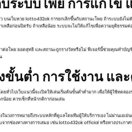
ับระบบโพย การแก้ไข 
ัว บนเว็บหวย lotto432ok การยกเลิกขึ้นกับสถานะโพย ถ้าระบบยังไม่ต
วลาเหลือก่อนปิดรับ ถ้าเหลือน้อย ระบบจะไม่ให้แก้ไขเพื่อความยุติธรรม
 ราคาต่อโพย ยอดสุทธิ และสถานะถูกรางวัลหรือไม่ ฟีเจอร์นี้ช่วยคุณทำบัญ
น
งขั้นต่ำ การใช้งาน และ
โดยทั่วไปเว็บแนวนี้จะเปิดให้เล่นเริ่มต้นขั้นต่ำต่ำมาก เพื่อให้ผู้ใช
น้อย ควรเช็กที่หน้ากติกาก่อนเล่น
ในวงการหมายถึงระบบหลักที่ดูแลโดยทีมผู้ให้บริการเอง ไม่ผ่านเอเย่นต์
จากช่องทางทางการเสมอ เช่น lotto432ok official หรือทางประกาศจาก