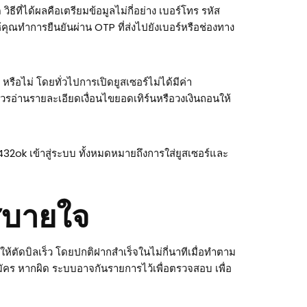
ีที่ได้ผลคือเตรียมข้อมูลไม่กี่อย่าง เบอร์โทร รหัส
้คุณทำการยืนยันผ่าน OTP ที่ส่งไปยังเบอร์หรือช่องทาง
ือไม่ โดยทั่วไปการเปิดยูสเซอร์ไม่ได้มีค่า
รอ่านรายละเอียดเงื่อนไขยอดเทิร์นหรือวงเงินถอนให้
432ok เข้าสู่ระบบ ทั้งหมดหมายถึงการใส่ยูสเซอร์และ
สบายใจ
้ตัดบิลเร็ว โดยปกติฝากสำเร็จในไม่กี่นาทีเมื่อทำตาม
ัคร หากผิด ระบบอาจกันรายการไว้เพื่อตรวจสอบ เพื่อ