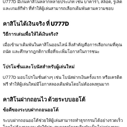
U777D มีเกมคาสิโนหลากหลายประเภท เช่น บาคาร่า, สล็อต, รูเล็ต
และเกมส์กีฬา ที่ทำให้ผู้เล่นสามารถเลือกเดิมพันตามความชอบ
คาสิโนได้เงินจริง ที่ U777D
วิธีการเล่นเพื่อให้ได้เงินจริง?
เมื่อเข้ามาเดิมพันในคาสิโนออนไลน์ สิ่งสำคัญคือการเลือกเกมที่คุณ
ถนัด และศึกษากฎกติกาเพื่อที่จะเพิ่มโอกาสในการชนะ
โปรโมชั่นและโบนัสสำหรับผู้เล่นใหม่
U777D มอบโปรโมชั่นต่างๆ เช่น โบนัสฝากเงินครั้งแรก หรือเครดิต
ฟรี ทำให้ผู้เล่นใหม่มีโอกาสลองเดิมพันโดยไม่ต้องลงทุนมาก
คาสิโนฝากถอนไว ด้วยระบบออโต้
ข้อดีของระบบฝากถอนออโต้
ระบบฝากถอนออโต้ช่วยให้ผู้เล่นสามารถทำธุรกรรมได้อย่างรวดเร็ว