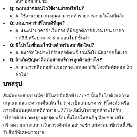
อื่นๆ อีกมากมาย.
Q: ระบบฝากถอนไวใช้งานง่ายหรือไม่?
A: ใช้งานง่ายมาก คุณสามารถทำรายการภายในไม่กี่คลิก.
Q: เล่นบาคาร่าที่ไหนดีที่สุด?
A: แนะนำบาคาร่าเว็บตรง ที่มีกฎกติกาชัดเจน เช่น บาคา
ร่า168 หรือบาคาร่าฝากถอนไม่มีขั้นต่ำ.
Q: มีโปรโมชั่นอะไรบ้างสำหรับสมาชิกใหม่?
A: สมาชิกใหม่จะได้รับเครดิตฟรี รวมถึงโบนัสฝากครั้งแรก.
Q: ถ้าเกิดปัญหาติดต่อฝ่ายบริการลูกค้าอย่างไร?
A: สามารถติดต่อผ่านช่องทางแชทสด หรือโทรศัพท์ตลอด 24
ชั่วโมง.
บทสรุป
สัมผัสประสบการณ์คาสิโนสดมือถือที่ U777D นั้นเต็มไปด้วยความ
สนุกสนานและความตื่นเต้น ไม่ว่าจะเป็นเกมบาคาร่าที่โด่งดัง หรือ
การเดิมพันฟุตบอลที่ท้าทาย U777D ยังมั่นใจว่าลูกค้าจะได้รับ
บริการด้วยมาตรฐานสูงสุด พร้อมทั้งโปรโมชั่นดีๆ ที่จะช่วยเสริม
สร้างความสนุกสนานในการเดิมพัน อย่ารอช้า สมัครสมาชิกวันนี้เพื่อ
รับสิทธิพิเศษมากมาย!