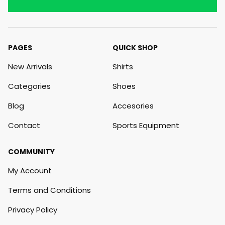
PAGES
QUICK SHOP
New Arrivals
Shirts
Categories
Shoes
Blog
Accesories
Contact
Sports Equipment
COMMUNITY
My Account
Terms and Conditions
Privacy Policy