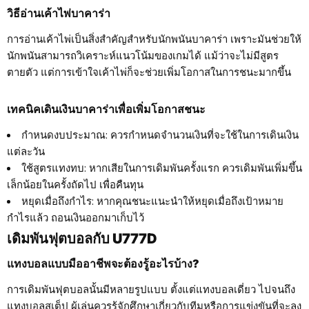
วิธีอ่านเค้าไพ่บาคาร่า
การอ่านเค้าไพ่เป็นสิ่งสำคัญสำหรับนักพนันบาคาร่า เพราะมันช่วยให้
นักพนันสามารถวิเคราะห์แนวโน้มของเกมได้ แม้ว่าจะไม่มีสูตร
ตายตัว แต่การเข้าใจเค้าไพ่ก็จะช่วยเพิ่มโอกาสในการชนะมากขึ้น
เทคนิคเดินเงินบาคาร่าเพื่อเพิ่มโอกาสชนะ
กำหนดงบประมาณ: ควรกำหนดจำนวนเงินที่จะใช้ในการเดินเงิน
แต่ละวัน
ใช้สูตรแทงทบ: หากเสียในการเดิมพันครั้งแรก ควรเดิมพันเพิ่มขึ้น
เล็กน้อยในครั้งถัดไป เพื่อคืนทุน
หยุดเมื่อถึงกำไร: หากคุณชนะแนะนำให้หยุดเมื่อถึงเป้าหมาย
กำไรแล้ว ถอนเงินออกมาเก็บไว้
เดิมพันฟุตบอลกับ U777D
แทงบอลแบบมืออาชีพจะต้องรู้อะไรบ้าง?
การเดิมพันฟุตบอลนั้นมีหลายรูปแบบ ตั้งแต่แทงบอลเดี่ยว ไปจนถึง
แทงบอลสเต็ป ผู้เล่นควรรู้จักศึกษาเกี่ยวกับทีมหรือการแข่งขันที่จะลง