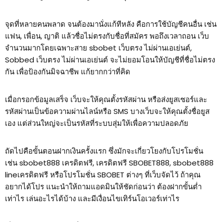
จุดที่หลายคนพลาด จนต้องมานั่งแก้ทีหลัง คือการใช้บัญชีคนอื่น เช่น
แฟน, เพื่อน, ญาติ แล้วชื่อไม่ตรงกับชื่อที่สมัคร พอถึงเวลาถอน เว็บ
จำนวนมากโดยเฉพาะสาย sbobet เว็บตรง ไม่ผ่านเอเย่นต์,
Sobbed เว็บตรง ไม่ผ่านเอเย่นต์ จะไม่ยอมโอนให้บัญชีที่ชื่อไม่ตรง
กัน เพื่อป้องกันมิจฉาชีพ แก้ยากกว่าที่คิด
เมื่อกรอกข้อมูลเสร็จ เว็บจะให้คุณตั้งรหัสผ่าน หรือส่งยูสเซอร์และ
รหัสผ่านเป็นข้อความผ่านไลน์หรือ SMS บางเว็บจะให้คุณตั้งชื่อยูส
เอง แต่ส่วนใหญ่จะเป็นรหัสที่ระบบสุ่มให้เพื่อความปลอดภัย
ถัดไปคือขั้นตอนฝากเงินครั้งแรก ซึ่งมักจะเกี่ยวโยงกับโปรโมชั่น
เช่น sbobet888 เครดิตฟรี, เครดิตฟรี SBOBET888, sbobet888
lineเครดิตฟรี หรือโปรโมชั่น SBOBET ต่างๆ ที่เว็บจัดไว้ ถ้าคุณ
อยากได้โปร แนะนำให้ถามแอดมินให้ชัดก่อนว่า ต้องฝากขั้นต่ำ
เท่าไร เล่นอะไรได้บ้าง และมีเงื่อนไขเทิร์นโอเวอร์เท่าไร