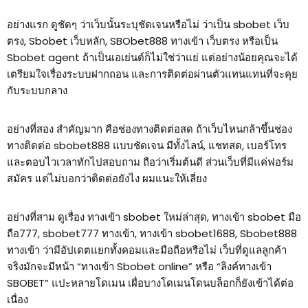
อย่างแรก ดูชัดๆ ว่าเว็บนั้นระบุชัดเจนหรือไม่ ว่าเป็น sbobet เว็บ
ตรง, Sbobet เว็บหลัก, SBObet888 ทางเข้า เว็บตรง หรือเป็น
Sbobet agent ถ้าเป็นเอเย่นต์ก็ไม่ใช่ว่าแย่ แต่อย่างน้อยคุณจะได้
เตรียมใจเรื่องระบบฝากถอน และการติดต่อผ่านตัวแทนแทนที่จะคุย
กับระบบกลาง
อย่างที่สอง สำคัญมาก คือช่องทางติดต่อสด ถ้าเว็บไหนกล้าขึ้นช่อง
ทางติดต่อ sbobet888 แบบชัดเจน มีทั้งไลน์, แชทสด, เบอร์โทร
และตอบไวเวลาทักไปสอบถาม ถือว่าเริ่มต้นดี ส่วนเว็บที่มีแค่ฟอร์ม
สมัคร แต่ไม่บอกว่าติดต่อยังไง ผมแนะให้เลี่ยง
อย่างที่สาม ดูเรื่อง ทางเข้า sbobet ใหม่ล่าสุด, ทางเข้า sbobet มือ
ถือ777, sbobet777 ทางเข้า, ทางเข้า sbobet1688, Sbobet888
ทางเข้า ว่ามีอัปเดตแยกทั้งคอมและมือถือหรือไม่ เว็บที่ดูแลลูกค้า
จริงมักจะมีหน้า “ทางเข้า Sbobet online” หรือ “ลิงค์ทางเข้า
SBOBET” แปะหลายโดเมน เผื่อบางโดเมนโดนบล็อกก็ยังเข้าได้ต่อ
เนื่อง