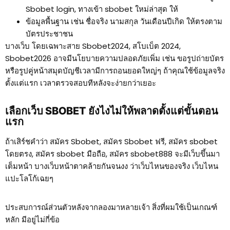
Sbobet login, ทางเข้า sbobet ใหม่ล่าสุด ให้
ข้อมูลพื้นฐาน เช่น ชื่อจริง นามสกุล วันเดือนปีเกิด ให้ตรงตาม
บัตรประชาชน
บางเว็บ โดยเฉพาะสาย Sbobet2024, สโบเบ็ต 2024,
Sbobet2026 อาจมีนโยบายความปลอดภัยเพิ่ม เช่น ขอรูปถ่ายบัตร
หรือรูปคู่หน้าสมุดบัญชีเวลามีการถอนยอดใหญ่ๆ ถ้าคุณใช้ข้อมูลจริง
ตั้งแต่แรก เวลาตรวจสอบทีหลังจะง่ายกว่าเยอะ
เลือกเว็บ SBOBET ยังไงไม่ให้พลาดตั้งแต่ขั้นตอน
แรก
ถ้าเสิร์ชคำว่า สมัคร Sbobet, สมัคร Sbobet ฟรี, สมัคร sbobet
โดยตรง, สมัคร sbobet มือถือ, สมัคร sbobet888 จะมีเว็บขึ้นมา
เต็มหน้า บางเว็บหน้าตาคล้ายกันจนงง ว่าเว็บไหนของจริง เว็บไหน
แปะโลโก้เฉยๆ
ประสบการณ์ส่วนตัวหลังจากลองมาหลายเจ้า สิ่งที่ผมใช้เป็นเกณฑ์
หลัก มีอยู่ไม่กี่ข้อ