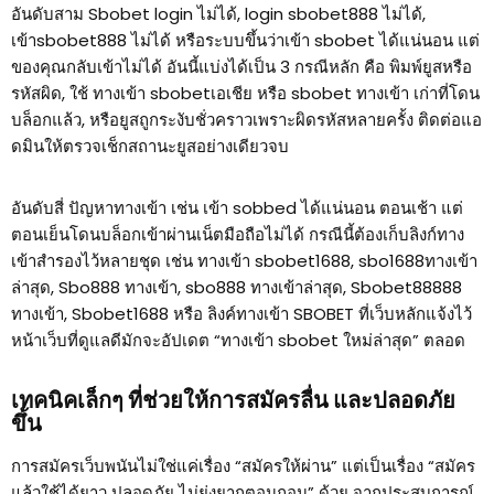
อันดับสาม Sbobet login ไม่ได้, login sbobet888 ไม่ได้,
เข้าsbobet888 ไม่ได้ หรือระบบขึ้นว่าเข้า sbobet ได้แน่นอน แต่
ของคุณกลับเข้าไม่ได้ อันนี้แบ่งได้เป็น 3 กรณีหลัก คือ พิมพ์ยูสหรือ
รหัสผิด, ใช้ ทางเข้า sbobetเอเชีย หรือ sbobet ทางเข้า เก่าที่โดน
บล็อกแล้ว, หรือยูสถูกระงับชั่วคราวเพราะผิดรหัสหลายครั้ง ติดต่อแอ
ดมินให้ตรวจเช็กสถานะยูสอย่างเดียวจบ
อันดับสี่ ปัญหาทางเข้า เช่น เข้า sobbed ได้แน่นอน ตอนเช้า แต่
ตอนเย็นโดนบล็อกเข้าผ่านเน็ตมือถือไม่ได้ กรณีนี้ต้องเก็บลิงก์ทาง
เข้าสำรองไว้หลายชุด เช่น ทางเข้า sbobet1688, sbo1688ทางเข้า
ล่าสุด, Sbo888 ทางเข้า, sbo888 ทางเข้าล่าสุด, Sbobet88888
ทางเข้า, Sbobet1688 หรือ ลิงค์ทางเข้า SBOBET ที่เว็บหลักแจ้งไว้
หน้าเว็บที่ดูแลดีมักจะอัปเดต “ทางเข้า sbobet ใหม่ล่าสุด” ตลอด
เทคนิคเล็กๆ ที่ช่วยให้การสมัครลื่น และปลอดภัย
ขึ้น
การสมัครเว็บพนันไม่ใช่แค่เรื่อง “สมัครให้ผ่าน” แต่เป็นเรื่อง “สมัคร
แล้วใช้ได้ยาว ปลอดภัย ไม่ยุ่งยากตอนถอน” ด้วย จากประสบการณ์