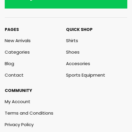
PAGES
QUICK SHOP
New Arrivals
Shirts
Categories
Shoes
Blog
Accesories
Contact
Sports Equipment
COMMUNITY
My Account
Terms and Conditions
Privacy Policy