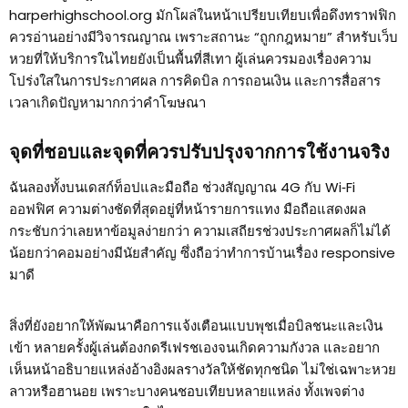
harperhighschool.org มักโผล่ในหน้าเปรียบเทียบเพื่อดึงทราฟฟิก
ควรอ่านอย่างมีวิจารณญาณ เพราะสถานะ “ถูกกฎหมาย” สำหรับเว็บ
หวยที่ให้บริการในไทยยังเป็นพื้นที่สีเทา ผู้เล่นควรมองเรื่องความ
โปร่งใสในการประกาศผล การคิดบิล การถอนเงิน และการสื่อสาร
เวลาเกิดปัญหามากกว่าคำโฆษณา
จุดที่ชอบและจุดที่ควรปรับปรุงจากการใช้งานจริง
ฉันลองทั้งบนเดสก์ท็อปและมือถือ ช่วงสัญญาณ 4G กับ Wi‑Fi
ออฟฟิศ ความต่างชัดที่สุดอยู่ที่หน้ารายการแทง มือถือแสดงผล
กระชับกว่าเลยหาข้อมูลง่ายกว่า ความเสถียรช่วงประกาศผลก็ไม่ได้
น้อยกว่าคอมอย่างมีนัยสำคัญ ซึ่งถือว่าทำการบ้านเรื่อง responsive
มาดี
สิ่งที่ยังอยากให้พัฒนาคือการแจ้งเตือนแบบพุชเมื่อบิลชนะและเงิน
เข้า หลายครั้งผู้เล่นต้องกดรีเฟรชเองจนเกิดความกังวล และอยาก
เห็นหน้าอธิบายแหล่งอ้างอิงผลรางวัลให้ชัดทุกชนิด ไม่ใช่เฉพาะหวย
ลาวหรือฮานอย เพราะบางคนชอบเทียบหลายแหล่ง ทั้งเพจต่าง