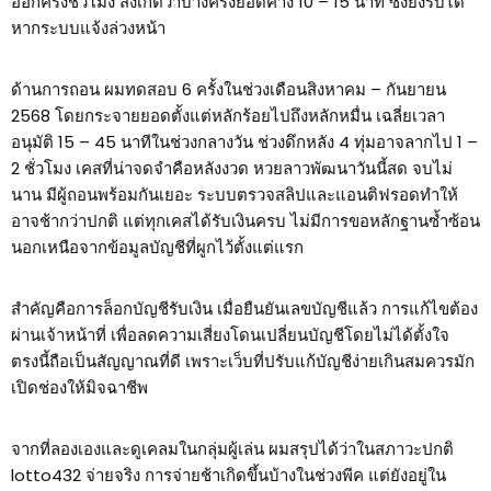
ออกครึ่งชั่วโมง สังเกตว่าบางครั้งยอดค้าง 10 – 15 นาที ซึ่งยังรับได้
หากระบบแจ้งล่วงหน้า
ด้านการถอน ผมทดสอบ 6 ครั้งในช่วงเดือนสิงหาคม – กันยายน
2568 โดยกระจายยอดตั้งแต่หลักร้อยไปถึงหลักหมื่น เฉลี่ยเวลา
อนุมัติ 15 – 45 นาทีในช่วงกลางวัน ช่วงดึกหลัง 4 ทุ่มอาจลากไป 1 –
2 ชั่วโมง เคสที่น่าจดจำคือหลังงวด หวยลาวพัฒนาวันนี้สด จบไม่
นาน มีผู้ถอนพร้อมกันเยอะ ระบบตรวจสลิปและแอนติฟรอดทำให้
อาจช้ากว่าปกติ แต่ทุกเคสได้รับเงินครบ ไม่มีการขอหลักฐานซ้ำซ้อน
นอกเหนือจากข้อมูลบัญชีที่ผูกไว้ตั้งแต่แรก
สำคัญคือการล็อกบัญชีรับเงิน เมื่อยืนยันเลขบัญชีแล้ว การแก้ไขต้อง
ผ่านเจ้าหน้าที่ เพื่อลดความเสี่ยงโดนเปลี่ยนบัญชีโดยไม่ได้ตั้งใจ
ตรงนี้ถือเป็นสัญญาณที่ดี เพราะเว็บที่ปรับแก้บัญชีง่ายเกินสมควรมัก
เปิดช่องให้มิจฉาชีพ
จากที่ลองเองและดูเคลมในกลุ่มผู้เล่น ผมสรุปได้ว่าในสภาวะปกติ
lotto432 จ่ายจริง การจ่ายช้าเกิดขึ้นบ้างในช่วงพีค แต่ยังอยู่ใน