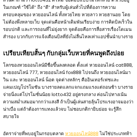
ในเกณฑ์ “ใช้ได้” ถึง “ดี” สำหรับผู้เล่นทั่วไปที่ต้องการความ
ครอบคลุมของ หวยออนไลน์ ทั้งหวยไทย หวยลาว หวยฮานอย โดย
ไม่ต้องพึ่งหลายเว็บ จุดเด่นคือหน้าเดิมพันเรียบง่าย การคิดบิลเร็วใน
รอบปกติ และการถอนที่ไม่ยุ่งยาก จุดด้อยคือการสื่อสารเรื่องโดเมน
สำรอง บวกกับการแจ้งเตือนบิลที่ยังไม่ลื่นไหลเท่าแอปชั้นนำบางราย
เปรียบเทียบสั้นๆ กับกลุ่มเว็บหวยที่คนพูดถึงบ่อย
โลกของหวยออนไลน์มีชื่อขึ้นลงตลอด ตั้งแต่ หวยออนไลน์ cat888,
หวยออนไลน์ 777, หวยออนไลน์ fox888 ไปจนถึง หวยออนไลน์มา
วิน และ หวยออนไลน์ น็อต จุดต่างหลักๆ คืออินเทอร์เฟซและ
แคมเปญโปรโมชัน บางรายลดแลกแจกแถมแรงแต่ถอนช้า บางราย
จ่ายนิ่งแต่โปรโมชั่นน้อย lotto432 อยู่ตรงกลาง ค่อนไปทางเน้น
ความสม่ำเสมอมากกว่าแสงสี ถ้าเป็นผู้เล่นสายลุ้นโปรแรงอาจมองว่า
น่าเบื่อ แต่ถ้าต้องการแทงแล้วจบ ไม่ชอบกติกายิบย่อย จะรู้สึก
สบายใจ
อัตราจ่ายที่พบอยู่ในกรอบตลาด
หวยออนไลน์888
ไม่ใช่ประเภทท้า