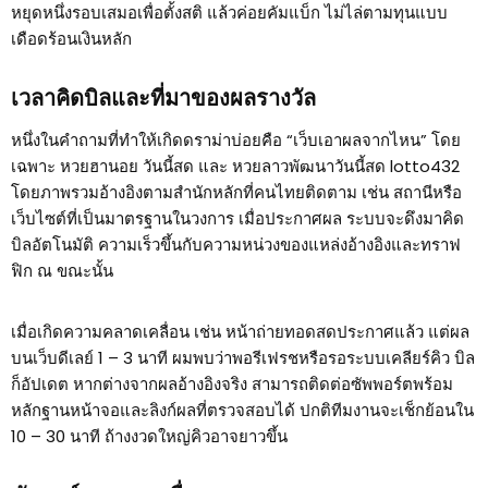
หยุดหนึ่งรอบเสมอเพื่อตั้งสติ แล้วค่อยคัมแบ็ก ไม่ไล่ตามทุนแบบ
เดือดร้อนเงินหลัก
เวลาคิดบิลและที่มาของผลรางวัล
หนึ่งในคำถามที่ทำให้เกิดดราม่าบ่อยคือ “เว็บเอาผลจากไหน” โดย
เฉพาะ หวยฮานอย วันนี้สด และ หวยลาวพัฒนาวันนี้สด lotto432
โดยภาพรวมอ้างอิงตามสำนักหลักที่คนไทยติดตาม เช่น สถานีหรือ
เว็บไซต์ที่เป็นมาตรฐานในวงการ เมื่อประกาศผล ระบบจะดึงมาคิด
บิลอัตโนมัติ ความเร็วขึ้นกับความหน่วงของแหล่งอ้างอิงและทราฟ
ฟิก ณ ขณะนั้น
เมื่อเกิดความคลาดเคลื่อน เช่น หน้าถ่ายทอดสดประกาศแล้ว แต่ผล
บนเว็บดีเลย์ 1 – 3 นาที ผมพบว่าพอรีเฟรชหรือรอระบบเคลียร์คิว บิล
ก็อัปเดต หากต่างจากผลอ้างอิงจริง สามารถติดต่อซัพพอร์ตพร้อม
หลักฐานหน้าจอและลิงก์ผลที่ตรวจสอบได้ ปกติทีมงานจะเช็กย้อนใน
10 – 30 นาที ถ้างงวดใหญ่คิวอาจยาวขึ้น