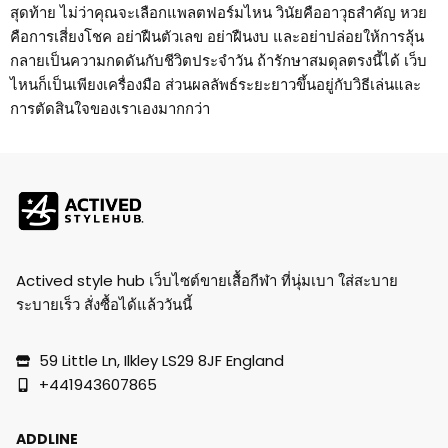
สุดท้าย ไม่ว่าคุณจะเลือกแพลตฟอร์มไหน วินัยคืออาวุธสำคัญ หวย
คือการเสี่ยงโชค อย่าฝืนตัวเลข อย่าฝืนงบ และอย่าปล่อยให้การลุ้น
กลายเป็นความกดดันกับชีวิตประจำวัน ถ้ารักษาสมดุลตรงนี้ได้ เว็บ
ไหนก็เป็นเพียงเครื่องมือ ส่วนผลลัพธ์ระยะยาวขึ้นอยู่กับวิธีเล่นและ
การตัดสินใจของเราเองมากกว่า
Actived style hub เว็บไซต์ขายเสื้อกีฬา ที่นุ่มเบา ใส่สะบาย
ระบายเร็ว สั่งซื้อได้แล้ววันนี้
59 Little Ln, Ilkley LS29 8JF England
+441943607865
ADDLINE