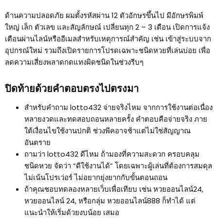
ด้านความปลอดภัย ผมตั้งรหัสผ่าน 12 ตัวอักษรขึ้นไป มีอักษรพิมพ์
ใหญ่ เล็ก ตัวเลข และสัญลักษณ์ เปลี่ยนทุก 2 – 3 เดือน เปิดการแจ้ง
เตือนผ่านไลน์หรืออีเมลสำหรับเหตุการณ์สำคัญ เช่น เข้าสู่ระบบจาก
อุปกรณ์ใหม่ รวมถึงเปิดรายการโปรดเฉพาะชนิดหวยที่เล่นบ่อย เพื่อ
ลดความเสี่ยงพลาดกดแทงผิดชนิดในช่วงรีบๆ
ปิดท้ายด้วยคำตอบตรงไปตรงมา
สำหรับคำถาม lotto432 จ่ายจริงไหม จากการใช้งานต่อเนื่อง
หลายงวดและทดสอบถอนหลายครั้ง คำตอบคือจ่ายจริง ภาย
ใต้เงื่อนไขใช้งานปกติ ช่วงพีคอาจช้าแต่ไม่ใช่สัญญาณ
อันตราย
ถามว่า lotto432 ดีไหม ถ้ามองที่ความสะดวก ครอบคลุม
ชนิดหวย จัดว่า “ดีใช้งานได้” โดยเฉพาะผู้เล่นที่ต้องการสมดุล
ไม่เน้นโปรเว่อร์ ไม่อยากยุ่งยากกับขั้นตอนถอน
ถ้าคุณชอบทดลองหลายเว็บเพื่อเทียบ เช่น หวยออนไลน์24,
หวยออนไลน์ 24, หรือกลุ่ม หวยออนไลน์888 ก็ทำได้ แต่
แนะนำให้เริ่มด้วยงบน้อย เสมอ