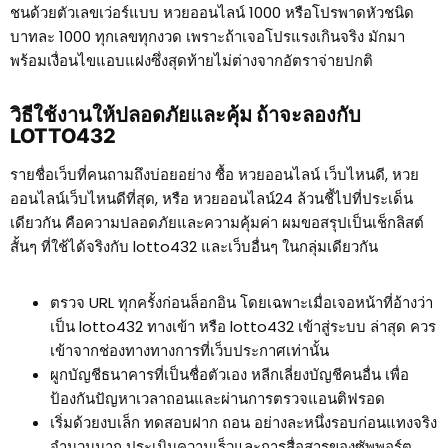
ชนด้วยตัวเลขเว่อร์แบบ หวยออนไลน์ 1000 หรือโปรพาดหัวชนิด
บาทละ 1000 ทุกเลขทุกงวด เพราะถ้าเจอโปรแรงเกินจริง มักมา
พร้อมเงื่อนไขแอบแฝงซึ่งสุดท้ายไม่ต่างจากอัตราจ่ายปกติ
วิธีใช้งานให้ปลอดภัยและคุ้ม ถ้าจะลองกับ
LOTTO432
รายชื่อเว็บที่คนถามถึงบ่อยอย่าง ซื้อ หวยออนไลน์ เว็บไหนดี, หวย
ออนไลน์เว็บไหนดีที่สุด, หรือ หวยออนไลน์24 ล้วนชี้ไปที่ประเด็น
เดียวกัน คือความปลอดภัยและความคุ้มค่า ผมขอสรุปเป็นเช็กลิสต์
สั้นๆ ที่ใช้ได้จริงกับ lotto432 และเว็บอื่นๆ ในกลุ่มเดียวกัน
ตรวจ URL ทุกครั้งก่อนล็อกอิน โดยเฉพาะเมื่อเจอหน้าที่อ้างว่า
เป็น lotto432 ทางเข้า หรือ lotto432 เข้าสู่ระบบ ล่าสุด ควร
เข้าจากช่องทางทางการที่เว็บประกาศเท่านั้น
ผูกบัญชีธนาคารที่เป็นชื่อตัวเอง หลีกเลี่ยงบัญชีคนอื่น เพื่อ
ป้องกันปัญหาเวลาถอนและผ่านการตรวจแอนติฟรอด
เริ่มด้วยงบเล็ก ทดสอบฝาก ถอน อย่างละหนึ่งรอบก่อนแทงจริง
จำนวนมาก ประเมินความเร็วและการสื่อสารของซัพพอร์ต