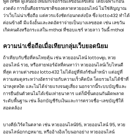
พูดให้ชัด ผู้เล่นมือใหม่มักเจอกรณีเลขอั้นเลขเต็ม โดยเฉพาะก่อน
งวดดัง การอั้นคือธรรมชาติของตลาดหวยออนไลน์ ไม่ใช่สัญญาณ
ว่าเว็บไม่น่าเชื่อถือ แต่ควรแจ้งชัดก่อนกดส่งบิล ซึ่ง lotto432 ทำได้
ค่อนข้างดี มีแจ้งอั้นและลดอัตราจ่ายเป็นบางเลขฮอต เช่น เลขวัน
เกิดคนดังหรือกระแสใน mthai ที่ชอบแชร์ หวยลาว วันนี้ mthai
ความน่าเชื่อถือเมื่อเทียบกลุ่มเว็บยอดนิยม
ถ้าเทียบกับชื่อที่คนไทยคุ้น เช่น หวยออนไลน์ lottovip, หวย
ออนไลน์ รวย, หรือสายฟอร์มัลที่คนหาว่า หวยออนไลน์เว็บไหนดี
ที่สุด ความต่างของ lotto432 ไม่ได้อยู่ที่ฟังก์ชันล้ำหน้า แต่อยู่ที่
ความสมดุลระหว่างอัตราจ่ายกับความเร็วคิดบิล โดยรวมไม่ได้ช้าที่
น่าหงุดหงิด และไม่ได้จ่ายแรงจนดูเสี่ยง นอกจากนี้ระบบบัญชีและ
การยืนยันตัวตนไม่ได้เข้มเท่าธนาคาร แต่ก็มีขั้นตอนกันผิดพลาด
ระดับพื้นฐาน เช่น ล็อกบัญชีรับเงินและการตรวจชื่อ-เลขบัญชีให้
สอดคล้อง
บางคีย์เวิร์ดในตลาด เช่น หวยออนไลน์95, หวยออนไลน์ 95, หวย
ออนไลน์ถูกกฎหมาย, หรืออ้างอิงเว็บนอกอย่าง หวยออนไลน์