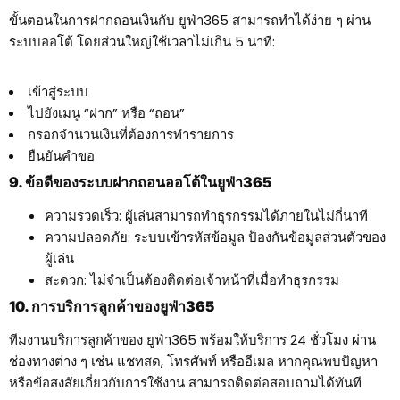
ขั้นตอนในการฝากถอนเงินกับ ยูฟ่า365 สามารถทำได้ง่าย ๆ ผ่าน
ระบบออโต้ โดยส่วนใหญ่ใช้เวลาไม่เกิน 5 นาที:
เข้าสู่ระบบ
ไปยังเมนู “ฝาก” หรือ “ถอน”
กรอกจำนวนเงินที่ต้องการทำรายการ
ยืนยันคำขอ
9. ข้อดีของระบบฝากถอนออโต้ในยูฟ่า365
ความรวดเร็ว: ผู้เล่นสามารถทำธุรกรรมได้ภายในไม่กี่นาที
ความปลอดภัย: ระบบเข้ารหัสข้อมูล ป้องกันข้อมูลส่วนตัวของ
ผู้เล่น
สะดวก: ไม่จำเป็นต้องติดต่อเจ้าหน้าที่เมื่อทำธุรกรรม
10. การบริการลูกค้าของยูฟ่า365
ทีมงานบริการลูกค้าของ ยูฟ่า365 พร้อมให้บริการ 24 ชั่วโมง ผ่าน
ช่องทางต่าง ๆ เช่น แชทสด, โทรศัพท์ หรืออีเมล หากคุณพบปัญหา
หรือข้อสงสัยเกี่ยวกับการใช้งาน สามารถติดต่อสอบถามได้ทันที