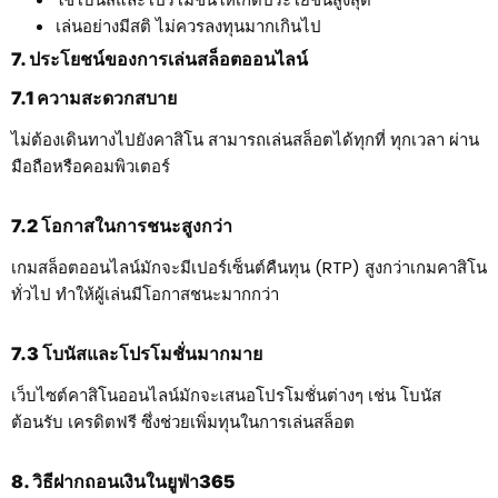
เล่นอย่างมีสติ ไม่ควรลงทุนมากเกินไป
7. ประโยชน์ของการเล่นสล็อตออนไลน์
7.1 ความสะดวกสบาย
ไม่ต้องเดินทางไปยังคาสิโน สามารถเล่นสล็อตได้ทุกที่ ทุกเวลา ผ่าน
มือถือหรือคอมพิวเตอร์
7.2 โอกาสในการชนะสูงกว่า
เกมสล็อตออนไลน์มักจะมีเปอร์เซ็นต์คืนทุน (RTP) สูงกว่าเกมคาสิโน
ทั่วไป ทำให้ผู้เล่นมีโอกาสชนะมากกว่า
7.3 โบนัสและโปรโมชั่นมากมาย
เว็บไซต์คาสิโนออนไลน์มักจะเสนอโปรโมชั่นต่างๆ เช่น โบนัส
ต้อนรับ เครดิตฟรี ซึ่งช่วยเพิ่มทุนในการเล่นสล็อต
8. วิธีฝากถอนเงินในยูฟ่า365