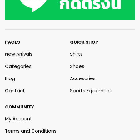
PAGES
QUICK SHOP
New Arrivals
Shirts
Categories
Shoes
Blog
Accesories
Contact
Sports Equipment
COMMUNITY
My Account
Terms and Conditions