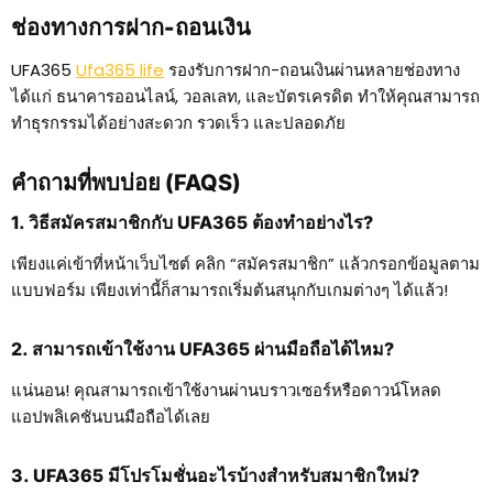
ช่องทางการฝาก-ถอนเงิน
UFA365
Ufa365 life
รองรับการฝาก-ถอนเงินผ่านหลายช่องทาง
ได้แก่ ธนาคารออนไลน์, วอลเลท, และบัตรเครดิต ทำให้คุณสามารถ
ทำธุรกรรมได้อย่างสะดวก รวดเร็ว และปลอดภัย
คำถามที่พบบ่อย (FAQS)
1. วิธีสมัครสมาชิกกับ UFA365 ต้องทำอย่างไร?
เพียงแค่เข้าที่หน้าเว็บไซต์ คลิก “สมัครสมาชิก” แล้วกรอกข้อมูลตาม
แบบฟอร์ม เพียงเท่านี้ก็สามารถเริ่มต้นสนุกกับเกมต่างๆ ได้แล้ว!
2. สามารถเข้าใช้งาน UFA365 ผ่านมือถือได้ไหม?
แน่นอน! คุณสามารถเข้าใช้งานผ่านบราวเซอร์หรือดาวน์โหลด
แอปพลิเคชันบนมือถือได้เลย
3. UFA365 มีโปรโมชั่นอะไรบ้างสำหรับสมาชิกใหม่?