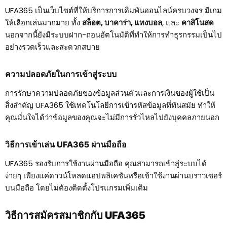
UFA365 เป็นเว็บไซต์ที่ให้บริการการเดิมพันออนไลน์ครบวงจร มีเกม
ให้เลือกเล่นมากมาย ทั้ง
สล็อต, บาคาร่า, แทงบอล
, และ
คาสิโนสด
นอกจากนี้ยังมีระบบฝาก-ถอนอัตโนมัติที่ทำให้การทำธุรกรรมเป็นไป
อย่างรวดเร็วและสะดวกสบาย
ความปลอดภัยในการเข้าสู่ระบบ
การรักษาความปลอดภัยของข้อมูลส่วนตัวและการเงินของผู้ใช้เป็น
สิ่งสำคัญ UFA365 ใช้เทคโนโลยีการเข้ารหัสข้อมูลที่ทันสมัย ทำให้
คุณมั่นใจได้ว่าข้อมูลของคุณจะไม่มีการรั่วไหลไปยังบุคคลภายนอก
วิธีการเข้าเล่น UFA365 ผ่านมือถือ
UFA365 รองรับการใช้งานผ่านมือถือ คุณสามารถเข้าสู่ระบบได้
ง่ายๆ เพียงแค่ดาวน์โหลดแอปพลิเคชันหรือเข้าใช้งานผ่านบราวเซอร์
บนมือถือ โดยไม่ต้องติดตั้งโปรแกรมเพิ่มเติม
วิธีการสมัครสมาชิกกับ UFA365