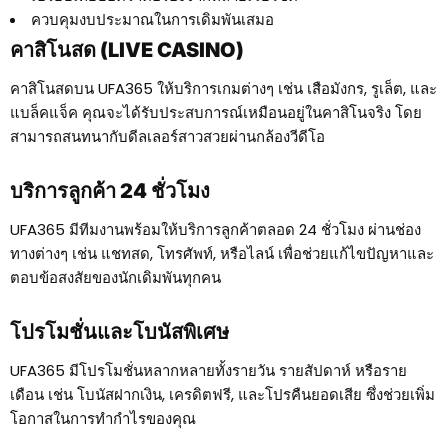
ควบคุมงบประมาณในการเดิมพันเสมอ
คาสิโนสด (LIVE CASINO)
คาสิโนสดบน UFA365 ให้บริการเกมต่างๆ เช่น เสือมังกร, รูเล็ต, และ
แบล็คแจ็ค คุณจะได้รับประสบการณ์เหมือนอยู่ในคาสิโนจริง โดย
สามารถสนทนากับดีลเลอร์สาวสวยผ่านกล้องวีดีโอ
บริการลูกค้า 24 ชั่วโมง
UFA365 มีทีมงานพร้อมให้บริการลูกค้าตลอด 24 ชั่วโมง ผ่านช่อง
ทางต่างๆ เช่น แชทสด, โทรศัพท์, หรือไลน์ เพื่อช่วยแก้ไขปัญหาและ
ตอบข้อสงสัยของนักเดิมพันทุกคน
โปรโมชั่นและโบนัสพิเศษ
UFA365 มีโปรโมชั่นหลากหลายทั้งรายวัน รายสัปดาห์ หรือราย
เดือน เช่น โบนัสฝากเงิน, เครดิตฟรี, และโปรคืนยอดเสีย ซึ่งช่วยเพิ่ม
โอกาสในการทำกำไรของคุณ