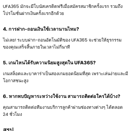
UFA365 มักจะมีโบนัสเครดิตฟรีเมื่อสมัครสมาชิกครั้งแรก รวมถึง
โปรโมชั่นฝากเงินครั้งแรกอีกด้วย
4. การฝาก-ถอนเงินใช้เวลานานไหม?
ไม่เลย! ระบบฝาก-ถอนอัตโนมัติของ UFA365 จะช่วยให้ธุรกรรม
ของคุณเสร็จสิ้นภายในเวลาไม่กี่นาที
5. เกมไหนได้รับความนิยมสูงสุดใน UFA365?
เกมสล็อตและบาคาร่าเป็นสองเกมยอดนิยมที่สุด เพราะเล่นง่ายและมี
โอกาสชนะสูง
6. หากพบปัญหาระหว่างใช้งาน สามารถติดต่อใครได้บ้าง?
คุณสามารถติดต่อทีมงานบริการลูกค้าผ่านช่องทางต่างๆ ได้ตลอด
24 ชั่วโมง
สรุป