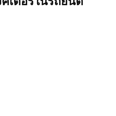
จ็คเตอร์ในรถยนต์