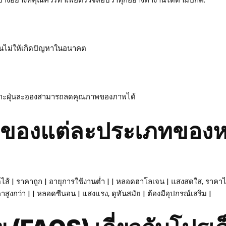
กันไม่ให้เกิดปัญหาในอนาคต
เพราะฝุ่นละอองสามารถลดคุณภาพของภาพได้
เสียของแต่ละประเภทขอ
ไส้ | ราคาถูก | อายุการใช้งานต่ำ | | หลอดฮาโลเจน | แสงสดใส, ราคา
ูงกว่า | | หลอดซีนอน | แสงแรง, ดูทันสมัย | ต้องมีอุปกรณ์เสริม |