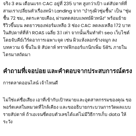
จริง 3 คน เดือนแรก CAC อยู่ที่ 235 บาท สูงกว่าเป้า แต่สัปดาห์ที่
สามเราเปลี่ยนหัวเรื่องหน้า Landing จาก “บำรุงผิวชุ่มชื้น” เป็น “ชุ่ม
ชื้น 72 ชม., ลดระคายเคือง, ผ่านทดสอบแพทย์ผิวหนัง” พร้อมย้าย
รีวิวขึ้นบน ลดยาวของฟอร์มเหลือ 3 ช่อง CAC ลดลงเหลือ 172 บาท
ในสัปดาห์ที่ห้า ROAS เฉลี่ย 3.1 เท่า จากนั้นเริ่มทำทํา seo เว็บไซต์
โดยจับคีย์เวิร์ดอาการเฉพาะจุด เช่น ผิวแห้งลอกข้างจมูก ลง
บทความ 6 ชิ้นใน 8 สัปดาห์ ทราฟฟิกออร์แกนิกเพิ่ม 58% ภายใน
ไตรมาสถัดมา
คำถามที่เจอบ่อย และคำตอบจากประสบการณ์ตรง
การตลาดออนไลน์ เจ้าไหนดี
ไม่ใช่แค่ชื่อเสียง เอาที่เข้ากับเป้าหมายและอุตสาหกรรมของคุณ ขอ
พอร์ตเคสในหมวดที่ใกล้เคียง และขออธิบายกระบวนการวัดผลแบบ
รายสัปดาห์ ถ้าเอเจนซี่ตอบตัวเลขได้แต่ไม่มีวิธีการเก็บ data ให้
ระวัง