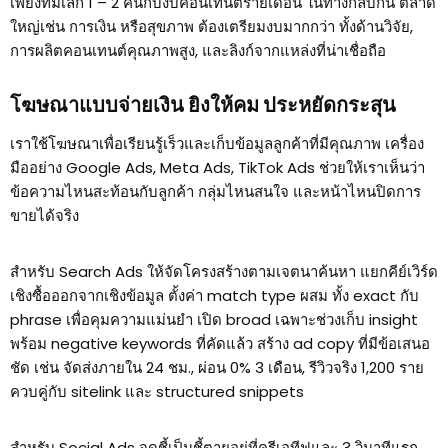
เพียงทีมเล็ก 1 – 2 คนกับงบคอนเทนต์รายเดือน ในทางกลับกัน ตลาด
ใหญ่เช่น การเงิน หรือสุขภาพ ต้องเตรียมงบมากกว่า ทั้งด้านวิจัย,
การผลิตคอนเทนต์คุณภาพสูง, และลิงก์จากแหล่งที่น่าเชื่อถือ
โฆษณาแบบจ่ายเงิน ยิงให้คม ประหยัดกระสุน
เราใช้โฆษณาเพื่อเรียนรู้เร็วและเก็บข้อมูลลูกค้าที่มีคุณภาพ เครื่อง
มืออย่าง Google Ads, Meta Ads, TikTok Ads ช่วยให้เราเห็นว่า
ข้อความไหนสะท้อนกับลูกค้า กลุ่มไหนสนใจ และหน้าไหนปิดการ
ขายได้จริง
สำหรับ Search Ads ให้จัดโครงสร้างตามเจตนาค้นหา แยกคีย์เวิร์ด
เชิงซื้อออกจากเชิงข้อมูล ตั้งค่า match type ผสม ทั้ง exact กับ
phrase เพื่อคุมความแม่นยำ เปิด broad เฉพาะช่วงเก็บ insight
พร้อม negative keywords ที่คัดแล้ว สร้าง ad copy ที่มีข้อเสนอ
ชัด เช่น จัดส่งภายใน 24 ชม., ผ่อน 0% 3 เดือน, รีวิวจริง 1,200 ราย
ควบคู่กับ sitelink และ structured snippets
สำหรับ Social Ads จุดชี้เป็นชี้ตายอยู่ที่ครีเอทีฟและ 3 วินาทีแรก