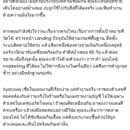
อย่างต่อเนื่อง เมื่อส่วนประกอบเหล่านี้เชื่อมกัน คุณจะเห็นยอดขาย
เติบโตอย่างสม่ำเสมอ งบถูกใช้ไปกับสิ่งที่ได้ผลจริง และทีมทำงาน
ด้วยความมั่นใจมากขึ้น
หากคุณกำลังชั่งใจว่าจะเริ่มจากตรงไหน เริ่มจากการตั้งเป้าหมายที่
วัดได้, ตรวจหน้า Landing ปัจจุบันให้ผ่านเกณฑ์พื้นฐาน, ติดตั้ง
ระบบติดตามให้ครบ แล้วเลือกหนึ่งช่องทางจ่ายเงินกับหนึ่งกลยุทธ์
ออร์แกนิกมาขับเคลื่อนพร้อมกัน ทำดีสม่ำเสมอ 90 วัน แล้วค่อย
ขยาย เมื่อถึงจุดนั้น คุณจะเข้าใจด้วยตัวเองว่า การ ทํา ออนไลน์
marketing ที่ได้ผล ไม่ใช่การยิงแรงในครั้งเดียว แต่คือการทำถูกจุด
ซ้ำๆ อย่างมีหลักฐานรองรับ
Systovia เชื่อในแผนงานที่เรียบง่าย แต่ทำงานจริง เราชอบตัวเลขที่
สอดคล้องกับความจริงในร้านหรือในแผงรายงานบัญชี ไม่ใช่เฉพาะ
ตัวเลขในแดชบอร์ดโฆษณา ถ้าคุณคิดเหมือนกัน มาลองวางแผนที่
ครบเครื่อง แล้วลงมือทดสอบอย่างมีวินัย คุณจะเห็นว่าการตลาด
ออนไลน์ ไม่ได้ซับซ้อนเกินเอื้อม แค่ต้องประกอบชิ้นส่วนให้ถูก
ตำแหน่งและเดินไปพร้อมกันเท่านั้น