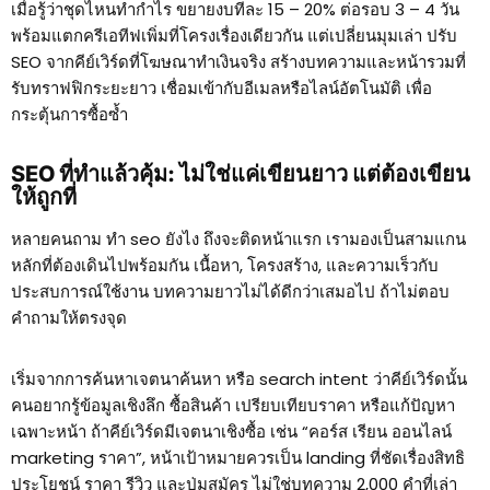
เมื่อรู้ว่าชุดไหนทำกำไร ขยายงบทีละ 15 – 20% ต่อรอบ 3 – 4 วัน
พร้อมแตกครีเอทีฟเพิ่มที่โครงเรื่องเดียวกัน แต่เปลี่ยนมุมเล่า ปรับ
SEO จากคีย์เวิร์ดที่โฆษณาทำเงินจริง สร้างบทความและหน้ารวมที่
รับทราฟฟิกระยะยาว เชื่อมเข้ากับอีเมลหรือไลน์อัตโนมัติ เพื่อ
กระตุ้นการซื้อซ้ำ
SEO ที่ทำแล้วคุ้ม: ไม่ใช่แค่เขียนยาว แต่ต้องเขียน
ให้ถูกที่
หลายคนถาม ทํา seo ยังไง ถึงจะติดหน้าแรก เรามองเป็นสามแกน
หลักที่ต้องเดินไปพร้อมกัน เนื้อหา, โครงสร้าง, และความเร็วกับ
ประสบการณ์ใช้งาน บทความยาวไม่ได้ดีกว่าเสมอไป ถ้าไม่ตอบ
คำถามให้ตรงจุด
เริ่มจากการค้นหาเจตนาค้นหา หรือ search intent ว่าคีย์เวิร์ดนั้น
คนอยากรู้ข้อมูลเชิงลึก ซื้อสินค้า เปรียบเทียบราคา หรือแก้ปัญหา
เฉพาะหน้า ถ้าคีย์เวิร์ดมีเจตนาเชิงซื้อ เช่น “คอร์ส เรียน ออนไลน์
marketing ราคา”, หน้าเป้าหมายควรเป็น landing ที่ชัดเรื่องสิทธิ
ประโยชน์ ราคา รีวิว และปุ่มสมัคร ไม่ใช่บทความ 2,000 คำที่เล่า